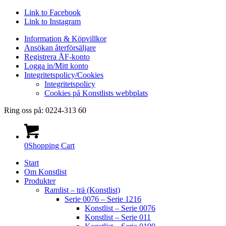
Link to Facebook
Link to Instagram
Information & Köpvillkor
Ansökan återförsäljare
Registrera ÅF-konto
Logga in/Mitt konto
Integritetspolicy/Cookies
Integritetspolicy
Cookies på Konstlists webbplats
Ring oss på: 0224-313 60
0
Shopping Cart
Start
Om Konstlist
Produkter
Ramlist – trä (Konstlist)
Serie 0076 – Serie 1216
Konstlist – Serie 0076
Konstlist – Serie 011