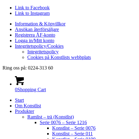
Link to Facebook
Link to Instagram
Information & Köpvillkor
Ansökan återförsäljare
Registrera ÅF-konto
Logga in/Mitt konto
Integritetspolicy/Cookies
Integritetspolicy
Cookies på Konstlists webbplats
Ring oss på: 0224-313 60
0
Shopping Cart
Start
Om Konstlist
Produkter
Ramlist – trä (Konstlist)
Serie 0076 – Serie 1216
Konstlist – Serie 0076
Konstlist – Serie 011