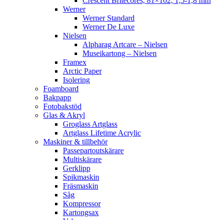
Crescent Britecores, 81×102, 1,5-1,8 mm
Werner
Werner Standard
Werner De Luxe
Nielsen
Alpharag Artcare – Nielsen
Museikartong – Nielsen
Framex
Arctic Paper
Isolering
Foamboard
Bakpapp
Fotobakstöd
Glas & Akryl
Groglass Artglass
Artglass Lifetime Acrylic
Maskiner & tillbehör
Passepartoutskärare
Multiskärare
Gerklipp
Spikmaskin
Fräsmaskin
Såg
Kompressor
Kartongsax