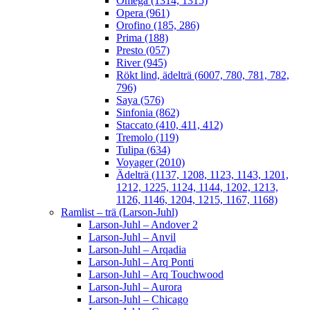
Omega (1314, 1315)
Opera (961)
Orofino (185, 286)
Prima (188)
Presto (057)
River (945)
Rökt lind, ädelträ (6007, 780, 781, 782,
796)
Saya (576)
Sinfonia (862)
Staccato (410, 411, 412)
Tremolo (119)
Tulipa (634)
Voyager (2010)
Ädelträ (1137, 1208, 1123, 1143, 1201,
1212, 1225, 1124, 1144, 1202, 1213,
1126, 1146, 1204, 1215, 1167, 1168)
Ramlist – trä (Larson-Juhl)
Larson-Juhl – Andover 2
Larson-Juhl – Anvil
Larson-Juhl – Arqadia
Larson-Juhl – Arq Ponti
Larson-Juhl – Arq Touchwood
Larson-Juhl – Aurora
Larson-Juhl – Chicago