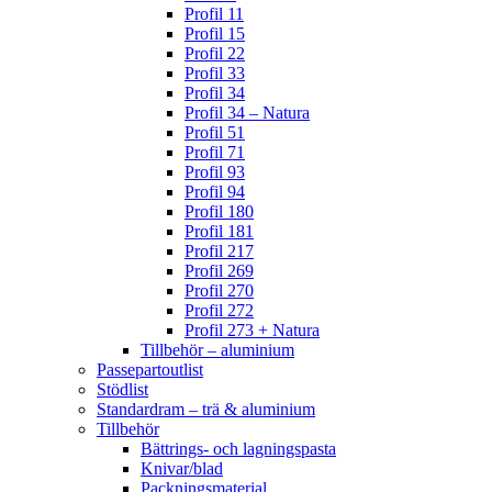
Profil 11
Profil 15
Profil 22
Profil 33
Profil 34
Profil 34 – Natura
Profil 51
Profil 71
Profil 93
Profil 94
Profil 180
Profil 181
Profil 217
Profil 269
Profil 270
Profil 272
Profil 273 + Natura
Tillbehör – aluminium
Passepartoutlist
Stödlist
Standardram – trä & aluminium
Tillbehör
Bättrings- och lagningspasta
Knivar/blad
Packningsmaterial