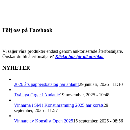
Du behöver logga in för att se pris
Detaljinfo
Följ oss på Facebook
Vi säljer våra produkter endast genom auktoriserade återförsäljare.
Önskar du bli återförsäljare?
Klicka här för att ansöka.
NYHETER
2026 års papperskatalog har anlänt!
29 januari, 2026 - 11:10
Två nya färger i Andante
19 november, 2025 - 10:48
Vinnarna i SM i Konstinramning 2025 har korats
29
september, 2025 - 11:57
Vinnare av Konstlist Open 2025
15 september, 2025 - 08:56