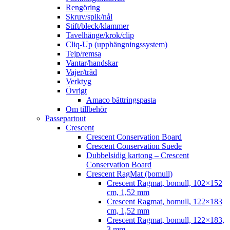
Rengöring
Skruv/spik/nål
Stift/bleck/klammer
Tavelhänge/krok/clip
Cliq-Up (upphängningssystem)
Tejp/remsa
Vantar/handskar
Vajer/tråd
Verktyg
Övrigt
Amaco bättringspasta
Om tillbehör
Passepartout
Crescent
Crescent Conservation Board
Crescent Conservation Suede
Dubbelsidig kartong – Crescent
Conservation Board
Crescent RagMat (bomull)
Crescent Ragmat, bomull, 102×152
cm, 1,52 mm
Crescent Ragmat, bomull, 122×183
cm, 1,52 mm
Crescent Ragmat, bomull, 122×183,
3 mm