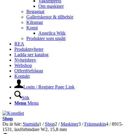
Vakumpress
Om maskiner
Begagnat
Galleriskenor & tillbehör
Kilramar
Konst
Angelica Wiik
Produkter som utgått
REA
Produktnyheter
Ladda ner katalog
Nyhetsbrev
Webshop
Offertförfrågan
Kontakt
Login / Register Page Link
Sök
Menu
Menu
Shop
Du är här:
Startsida
1
/
Shop
2
/
Maskiner
3
/
Fräsmaskin
4
/
8915-
1531, laxförbindare W2, 15,8 mm