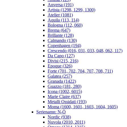
Anversa (191)
Artista (1298, 1299, 1300)
Atelier (1081)
Aquila (113, 114)
Bologna (112, 060)
Brema (647)
Brillante (128)
Calmando (130)
Copenhagen (194)
Crescendo (016, 031, 033, 048, 062, 117)
Da Capo (127)
Divisi (215, 216)
Epoque (326)
Forte (701, 702, 704, 707, 708, 711)
Galatea (257)
Granada (1422)
Guazzo (181, 280)
Icona (1002, 6015)
Marie Claire (637)
Metalli Ossidati (193)
Moma (1600, 1601, 1603, 1604, 1605)
Serienamn: N-Ö
Nordic (938)
Nuvola (2010, 2011)