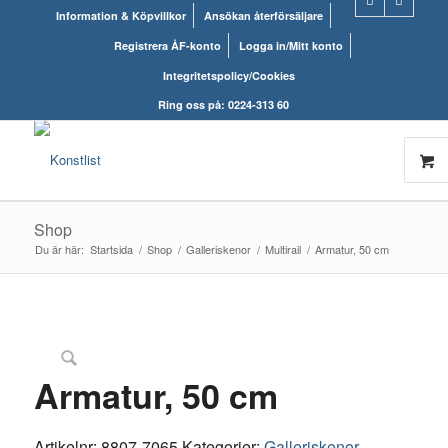
Information & Köpvillkor
Ansökan återförsäljare
Registrera ÅF-konto
Logga in/Mitt konto
Integritetspolicy/Cookies
Ring oss på: 0224-313 60
Shop
Du är här:
Startsida
/
Shop
/
Galleriskenor
/
Multirail
/
Armatur, 50 cm
Armatur, 50 cm
Artikelnr:
8807-7065
Kategorier:
Galleriskenor
,