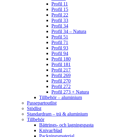
Profil 11
Profil 15
Profil 22
Profil 33
Profil 34
Profil 34 – Natura
Profil 51
Profil 71
Profil 93
Profil 94
Profil 180
Profil 181
Profil 217
Profil 269
Profil 270
Profil 272
Profil 273 + Natura
Tillbehör – aluminium
Passepartoutlist
Stödlist
Standardram – trä & aluminium
Tillbehör
Bättrings- och lagningspasta
Knivar/blad
Packningsmaterial