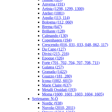
Anversa (191)
Artista (1298, 1299, 1300)
Atelier (1081)
Aquila (113, 114)
Bologna (112, 060)
Brema (647)
Brillante (128)
Calmando (130)
Copenhagen (194)
Crescendo (016, 031, 033, 048, 062, 117)
Da Capo (127)
Divisi (215, 216)
Epoque (326)
Forte (701, 702, 704, 707, 708, 711)
Galatea (257)
Granada (1422)
Guazzo (181, 280)
Icona (1002, 6015)
Marie Claire (637)
Metalli Ossidati (193)
Moma (1600, 1601, 1603, 1604, 1605)
Serienamn: N-Ö
Nordic (938)
Nuvola (2010, 2011)