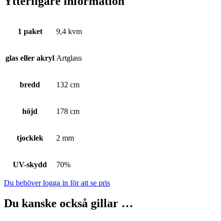
Ytterligare information
1 paket
9,4 kvm
glas eller akryl
Artglass
bredd
132 cm
höjd
178 cm
tjocklek
2 mm
UV-skydd
70%
Du behöver logga in för att se pris
Du kanske också gillar …