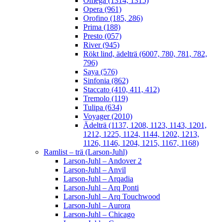
Omega (1314, 1315)
Opera (961)
Orofino (185, 286)
Prima (188)
Presto (057)
River (945)
Rökt lind, ädelträ (6007, 780, 781, 782,
796)
Saya (576)
Sinfonia (862)
Staccato (410, 411, 412)
Tremolo (119)
Tulipa (634)
Voyager (2010)
Ädelträ (1137, 1208, 1123, 1143, 1201,
1212, 1225, 1124, 1144, 1202, 1213,
1126, 1146, 1204, 1215, 1167, 1168)
Ramlist – trä (Larson-Juhl)
Larson-Juhl – Andover 2
Larson-Juhl – Anvil
Larson-Juhl – Arqadia
Larson-Juhl – Arq Ponti
Larson-Juhl – Arq Touchwood
Larson-Juhl – Aurora
Larson-Juhl – Chicago