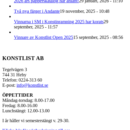
2026 års papperskatalog har anlänt!
29 januari, 2026 - 11:10
produktsidan
Två nya färger i Andante
19 november, 2025 - 10:48
Vinnarna i SM i Konstinramning 2025 har korats
29
september, 2025 - 11:57
Vinnare av Konstlist Open 2025
15 september, 2025 - 08:56
KONSTLIST AB
Tegelvägen 3
744 31 Heby
Telefon: 0224-313 60
E-post:
info@konstlist.se
ÖPPETTIDER
Måndag-torsdag: 8.00-17.00
Fredag: 8.00-16.00
Lunchstängt: 12.00-13.00
I år håller vi semesterstängt v. 29-30.