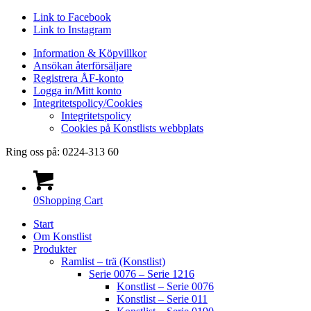
Link to Facebook
Link to Instagram
Information & Köpvillkor
Ansökan återförsäljare
Registrera ÅF-konto
Logga in/Mitt konto
Integritetspolicy/Cookies
Integritetspolicy
Cookies på Konstlists webbplats
Ring oss på: 0224-313 60
0
Shopping Cart
Start
Om Konstlist
Produkter
Ramlist – trä (Konstlist)
Serie 0076 – Serie 1216
Konstlist – Serie 0076
Konstlist – Serie 011