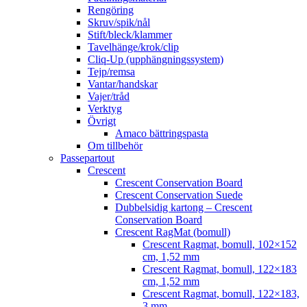
Rengöring
Skruv/spik/nål
Stift/bleck/klammer
Tavelhänge/krok/clip
Cliq-Up (upphängningssystem)
Tejp/remsa
Vantar/handskar
Vajer/tråd
Verktyg
Övrigt
Amaco bättringspasta
Om tillbehör
Passepartout
Crescent
Crescent Conservation Board
Crescent Conservation Suede
Dubbelsidig kartong – Crescent
Conservation Board
Crescent RagMat (bomull)
Crescent Ragmat, bomull, 102×152
cm, 1,52 mm
Crescent Ragmat, bomull, 122×183
cm, 1,52 mm
Crescent Ragmat, bomull, 122×183,
3 mm