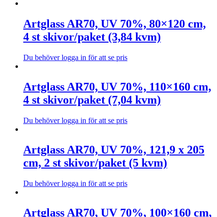
Artglass AR70, UV 70%, 80×120 cm,
4 st skivor/paket (3,84 kvm)
Du behöver logga in för att se pris
Den
här
produkten
Artglass AR70, UV 70%, 110×160 cm,
har
4 st skivor/paket (7,04 kvm)
flera
varianter.
De
Du behöver logga in för att se pris
olika
Den
alternativen
här
kan
produkten
Artglass AR70, UV 70%, 121,9 x 205
väljas
har
cm, 2 st skivor/paket (5 kvm)
på
flera
produktsidan
varianter.
De
Du behöver logga in för att se pris
olika
Den
alternativen
här
kan
produkten
Artglass AR70, UV 70%, 100×160 cm,
väljas