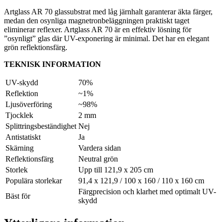
Artglass AR 70 glassubstrat med låg järnhalt garanterar äkta färger,
medan den osynliga magnetronbeläggningen praktiskt taget
eliminerar reflexer. Artglass AR 70 är en effektiv lösning för
”osynligt” glas där UV-exponering är minimal. Det har en elegant
grön reflektionsfärg.
TEKNISK INFORMATION
UV-skydd
70%
Reflektion
~1%
Ljusöverföring
~98%
Tjocklek
2 mm
Splittringsbeständighet
Nej
Antistatiskt
Ja
Skärning
Vardera sidan
Reflektionsfärg
Neutral grön
Storlek
Upp till 121,9 x 205 cm
Populära storlekar
91,4 x 121,9 / 100 x 160 / 110 x 160 cm
Färgprecision och klarhet med optimalt UV-
Bäst för
skydd