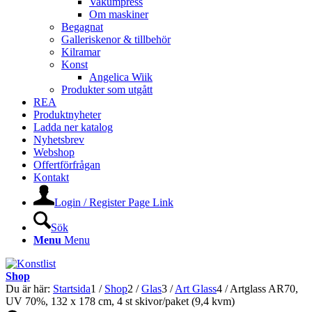
Vakumpress
Om maskiner
Begagnat
Galleriskenor & tillbehör
Kilramar
Konst
Angelica Wiik
Produkter som utgått
REA
Produktnyheter
Ladda ner katalog
Nyhetsbrev
Webshop
Offertförfrågan
Kontakt
Login / Register Page Link
Sök
Menu
Menu
Shop
Du är här:
Startsida
1
/
Shop
2
/
Glas
3
/
Art Glass
4
/
Artglass AR70,
UV 70%, 132 x 178 cm, 4 st skivor/paket (9,4 kvm)