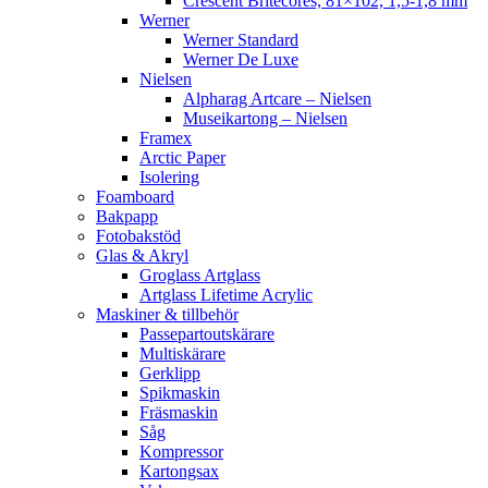
Crescent Britecores, 81×102, 1,5-1,8 mm
Werner
Werner Standard
Werner De Luxe
Nielsen
Alpharag Artcare – Nielsen
Museikartong – Nielsen
Framex
Arctic Paper
Isolering
Foamboard
Bakpapp
Fotobakstöd
Glas & Akryl
Groglass Artglass
Artglass Lifetime Acrylic
Maskiner & tillbehör
Passepartoutskärare
Multiskärare
Gerklipp
Spikmaskin
Fräsmaskin
Såg
Kompressor
Kartongsax