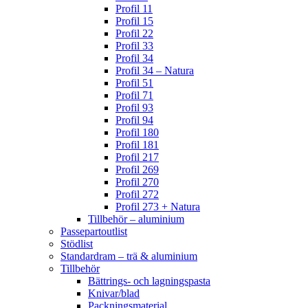
Profil 11
Profil 15
Profil 22
Profil 33
Profil 34
Profil 34 – Natura
Profil 51
Profil 71
Profil 93
Profil 94
Profil 180
Profil 181
Profil 217
Profil 269
Profil 270
Profil 272
Profil 273 + Natura
Tillbehör – aluminium
Passepartoutlist
Stödlist
Standardram – trä & aluminium
Tillbehör
Bättrings- och lagningspasta
Knivar/blad
Packningsmaterial