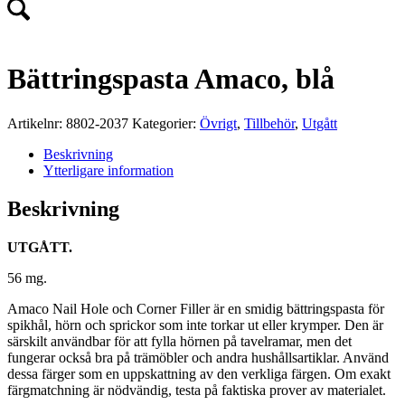
Bättringspasta Amaco, blå
Artikelnr:
8802-2037
Kategorier:
Övrigt
,
Tillbehör
,
Utgått
Beskrivning
Ytterligare information
Beskrivning
UTGÅTT.
56 mg.
Amaco Nail Hole och Corner Filler är en smidig bättringspasta för
spikhål, hörn och sprickor som inte torkar ut eller krymper. Den är
särskilt användbar för att fylla hörnen på tavelramar, men det
fungerar också bra på trämöbler och andra hushållsartiklar. Använd
dessa färger som en uppskattning av den verkliga färgen. Om exakt
färgmatchning är nödvändig, testa på faktiska prover av materialet.