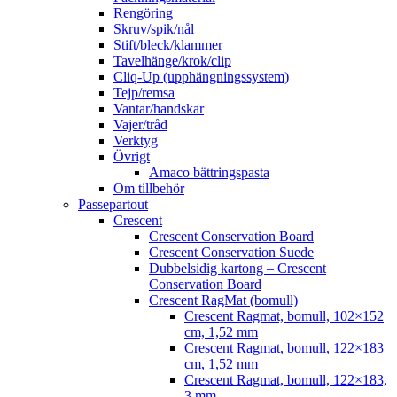
Rengöring
Skruv/spik/nål
Stift/bleck/klammer
Tavelhänge/krok/clip
Cliq-Up (upphängningssystem)
Tejp/remsa
Vantar/handskar
Vajer/tråd
Verktyg
Övrigt
Amaco bättringspasta
Om tillbehör
Passepartout
Crescent
Crescent Conservation Board
Crescent Conservation Suede
Dubbelsidig kartong – Crescent
Conservation Board
Crescent RagMat (bomull)
Crescent Ragmat, bomull, 102×152
cm, 1,52 mm
Crescent Ragmat, bomull, 122×183
cm, 1,52 mm
Crescent Ragmat, bomull, 122×183,
3 mm