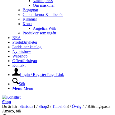
Vakumpress
Om maskiner
Begagnat
Galleriskenor & tillbehör
Kilramar
Konst
Angelica Wiik
Produkter som utgått
REA
Produktnyheter
Ladda ner katalog
Nyhetsbrev
Webshop
Offertförfrågan
Kontakt
Login / Register Page Link
Sök
Menu
Menu
Shop
Du är här:
Startsida
1
/
Shop
2
/
Tillbehör
3
/
Övrigt
4
/
Bättringspasta
Amaco, blå