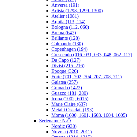
Anversa (191)
Artista (1298, 1299, 1300)
Atelier (1081)
Aquila (113, 114)
Bologna (112, 060)
Brema (647)
Brillante (128)
Calmando (130)
Copenhagen (194)
Crescendo (016, 031, 033, 048, 062, 117)
Da Capo (127)
Divisi (215, 216)
Epoque (326)
Forte (701, 702, 704, 707, 708, 711)
Galatea (257)
Granada (1422)
Guazzo (181, 280)
Icona (1002, 6015)
Marie Claire (637)
Metalli Ossidati (193)
Moma (1600, 1601, 1603, 1604, 1605)
Serienamn: N-Ö
Nordic (938)
Nuvola (2010, 2011)