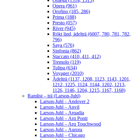
Omega (1314, 1315)
Opera (961)
Orofino (185, 286)
Prima (188)
Presto (057)
River (945)
Rökt lind, ädelträ (6007, 780, 781, 782,
796)
Saya (576)
Sinfonia (862)
Staccato (410, 411, 412)
Tremolo (119)
Tulipa (634)
Voyager (2010)
Ädelträ (1137, 1208, 1123, 1143, 1201,
1212, 1225, 1124, 1144, 1202, 1213,
1126, 1146, 1204, 1215, 1167, 1168)
Ramlist – trä (Larson-Juhl)
Larson-Juhl – Andover 2
Larson-Juhl – Anvil
Larson-Juhl – Arqadia
Larson-Juhl – Arq Ponti
Larson-Juhl – Arq Touchwood
Larson-Juhl – Aurora
Larson-Juhl – Chicago