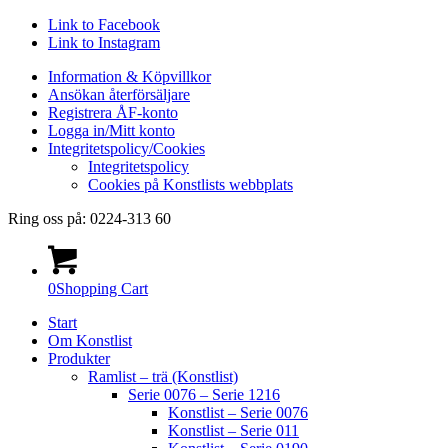
Link to Facebook
UTGÅTT!
Link to Instagram
Information & Köpvillkor
Ansökan återförsäljare
Registrera ÅF-konto
Logga in/Mitt konto
Integritetspolicy/Cookies
Integritetspolicy
Cookies på Konstlists webbplats
Ring oss på: 0224-313 60
0
Shopping Cart
Start
Om Konstlist
Produkter
Ramlist – trä (Konstlist)
Serie 0076 – Serie 1216
Konstlist – Serie 0076
Konstlist – Serie 011