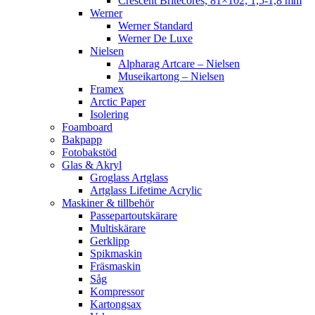
Crescent Britecores, 81×102, 1,5-1,8 mm
Werner
Werner Standard
Werner De Luxe
Nielsen
Alpharag Artcare – Nielsen
Museikartong – Nielsen
Framex
Arctic Paper
Isolering
Foamboard
Bakpapp
Fotobakstöd
Glas & Akryl
Groglass Artglass
Artglass Lifetime Acrylic
Maskiner & tillbehör
Passepartoutskärare
Multiskärare
Gerklipp
Spikmaskin
Fräsmaskin
Såg
Kompressor
Kartongsax