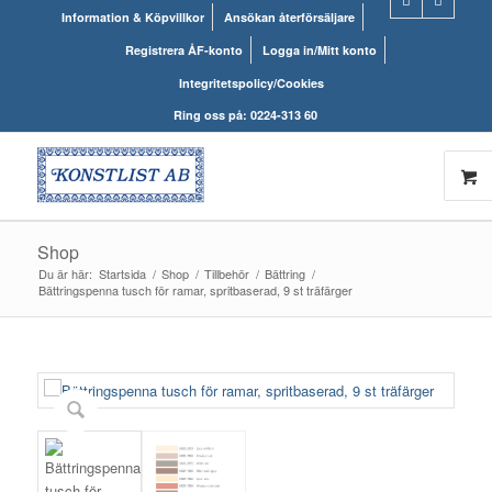
Information & Köpvillkor
Ansökan återförsäljare
Registrera ÅF-konto
Logga in/Mitt konto
Integritetspolicy/Cookies
Ring oss på: 0224-313 60
Shop
Du är här:
Startsida
/
Shop
/
Tillbehör
/
Bättring
/
Bättringspenna tusch för ramar, spritbaserad, 9 st träfärger