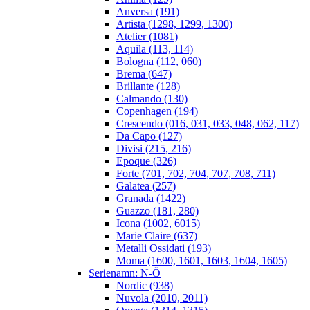
Anversa (191)
Artista (1298, 1299, 1300)
Atelier (1081)
Aquila (113, 114)
Bologna (112, 060)
Brema (647)
Brillante (128)
Calmando (130)
Copenhagen (194)
Crescendo (016, 031, 033, 048, 062, 117)
Da Capo (127)
Divisi (215, 216)
Epoque (326)
Forte (701, 702, 704, 707, 708, 711)
Galatea (257)
Granada (1422)
Guazzo (181, 280)
Icona (1002, 6015)
Marie Claire (637)
Metalli Ossidati (193)
Moma (1600, 1601, 1603, 1604, 1605)
Serienamn: N-Ö
Nordic (938)
Nuvola (2010, 2011)