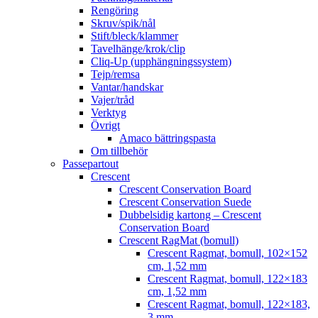
Rengöring
Skruv/spik/nål
Stift/bleck/klammer
Tavelhänge/krok/clip
Cliq-Up (upphängningssystem)
Tejp/remsa
Vantar/handskar
Vajer/tråd
Verktyg
Övrigt
Amaco bättringspasta
Om tillbehör
Passepartout
Crescent
Crescent Conservation Board
Crescent Conservation Suede
Dubbelsidig kartong – Crescent
Conservation Board
Crescent RagMat (bomull)
Crescent Ragmat, bomull, 102×152
cm, 1,52 mm
Crescent Ragmat, bomull, 122×183
cm, 1,52 mm
Crescent Ragmat, bomull, 122×183,
3 mm