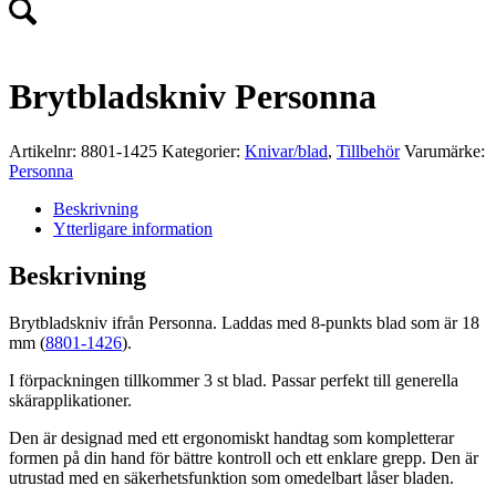
Brytbladskniv Personna
Artikelnr:
8801-1425
Kategorier:
Knivar/blad
,
Tillbehör
Varumärke:
Personna
Beskrivning
Ytterligare information
Beskrivning
Brytbladskniv ifrån Personna. Laddas med 8-punkts blad som är 18
mm (
8801-1426
).
I förpackningen tillkommer 3 st blad. Passar perfekt till generella
skärapplikationer.
Den är designad med ett ergonomiskt handtag som kompletterar
formen på din hand för bättre kontroll och ett enklare grepp. Den är
utrustad med en säkerhetsfunktion som omedelbart låser bladen.