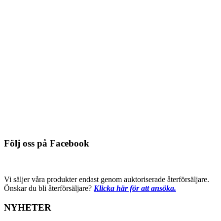
Knivblad till Fletcher FSC 05-222
Du behöver logga in för att se pris
Detaljinfo
Knivblad Valiani L10 V-ellisomatec
Du behöver logga in för att se pris
Detaljinfo
Följ oss på Facebook
Vi säljer våra produkter endast genom auktoriserade återförsäljare.
Önskar du bli återförsäljare?
Klicka här för att ansöka.
NYHETER