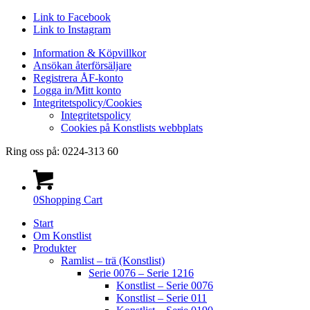
Link to Facebook
Link to Instagram
Information & Köpvillkor
Ansökan återförsäljare
Registrera ÅF-konto
Logga in/Mitt konto
Integritetspolicy/Cookies
Integritetspolicy
Cookies på Konstlists webbplats
Ring oss på: 0224-313 60
0
Shopping Cart
Start
Om Konstlist
Produkter
Ramlist – trä (Konstlist)
Serie 0076 – Serie 1216
Konstlist – Serie 0076
Konstlist – Serie 011