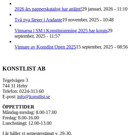
2026 års papperskatalog har anlänt!
29 januari, 2026 - 11:10
Två nya färger i Andante
19 november, 2025 - 10:48
Vinnarna i SM i Konstinramning 2025 har korats
29
september, 2025 - 11:57
Vinnare av Konstlist Open 2025
15 september, 2025 - 08:56
KONSTLIST AB
Tegelvägen 3
744 31 Heby
Telefon: 0224-313 60
E-post:
info@konstlist.se
ÖPPETTIDER
Måndag-torsdag: 8.00-17.00
Fredag: 8.00-16.00
Lunchstängt: 12.00-13.00
I år håller vi semesterstängt v. 29-30.