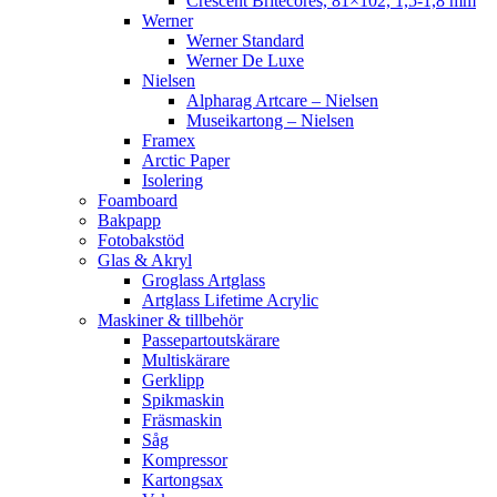
Crescent Britecores, 81×102, 1,5-1,8 mm
Werner
Werner Standard
Werner De Luxe
Nielsen
Alpharag Artcare – Nielsen
Museikartong – Nielsen
Framex
Arctic Paper
Isolering
Foamboard
Bakpapp
Fotobakstöd
Glas & Akryl
Groglass Artglass
Artglass Lifetime Acrylic
Maskiner & tillbehör
Passepartoutskärare
Multiskärare
Gerklipp
Spikmaskin
Fräsmaskin
Såg
Kompressor
Kartongsax