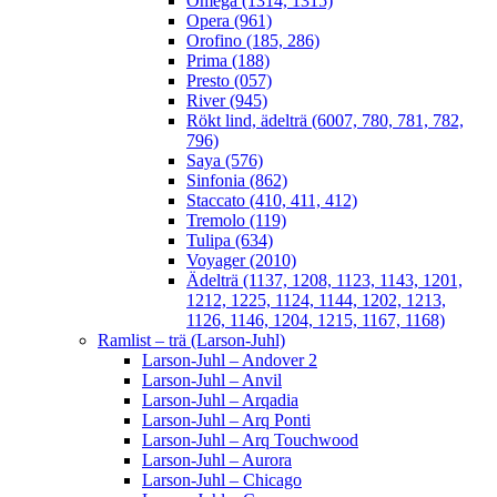
Omega (1314, 1315)
Opera (961)
Orofino (185, 286)
Prima (188)
Presto (057)
River (945)
Rökt lind, ädelträ (6007, 780, 781, 782,
796)
Saya (576)
Sinfonia (862)
Staccato (410, 411, 412)
Tremolo (119)
Tulipa (634)
Voyager (2010)
Ädelträ (1137, 1208, 1123, 1143, 1201,
1212, 1225, 1124, 1144, 1202, 1213,
1126, 1146, 1204, 1215, 1167, 1168)
Ramlist – trä (Larson-Juhl)
Larson-Juhl – Andover 2
Larson-Juhl – Anvil
Larson-Juhl – Arqadia
Larson-Juhl – Arq Ponti
Larson-Juhl – Arq Touchwood
Larson-Juhl – Aurora
Larson-Juhl – Chicago