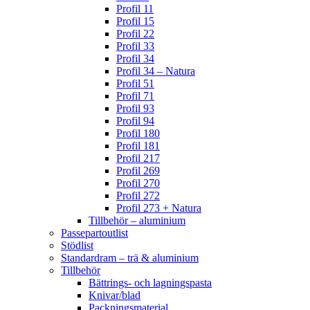
Profil 11
Profil 15
Profil 22
Profil 33
Profil 34
Profil 34 – Natura
Profil 51
Profil 71
Profil 93
Profil 94
Profil 180
Profil 181
Profil 217
Profil 269
Profil 270
Profil 272
Profil 273 + Natura
Tillbehör – aluminium
Passepartoutlist
Stödlist
Standardram – trä & aluminium
Tillbehör
Bättrings- och lagningspasta
Knivar/blad
Packningsmaterial