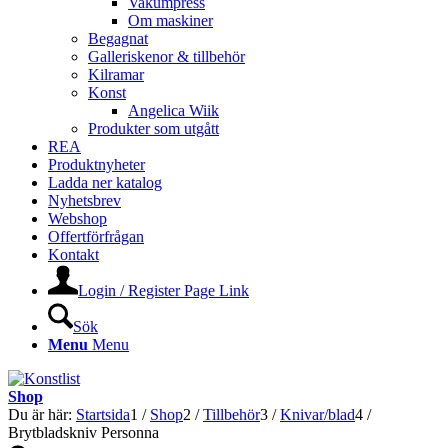
Vakumpress
Om maskiner
Begagnat
Galleriskenor & tillbehör
Kilramar
Konst
Angelica Wiik
Produkter som utgått
REA
Produktnyheter
Ladda ner katalog
Nyhetsbrev
Webshop
Offertförfrågan
Kontakt
Login / Register Page Link
Sök
Menu
Menu
Shop
Du är här:
Startsida
1
/
Shop
2
/
Tillbehör
3
/
Knivar/blad
4
/
Brytbladskniv Personna