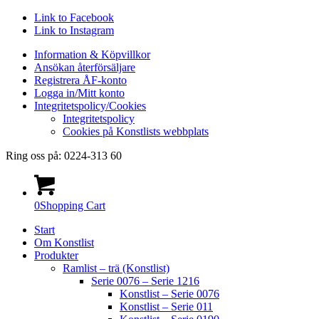
Link to Facebook
Link to Instagram
Information & Köpvillkor
Ansökan återförsäljare
Registrera ÅF-konto
Logga in/Mitt konto
Integritetspolicy/Cookies
Integritetspolicy
Cookies på Konstlists webbplats
Ring oss på: 0224-313 60
0
Shopping Cart
Start
Om Konstlist
Produkter
Ramlist – trä (Konstlist)
Serie 0076 – Serie 1216
Konstlist – Serie 0076
Konstlist – Serie 011