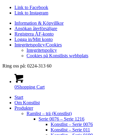
Link to Facebook
Link to Instagram
Information & Köpvillkor
Ansökan återförsäljare
Registrera ÅF-konto
Logga in/Mitt konto
Integritetspolicy/Cookies
Integritetspolicy
Cookies på Konstlists webbplats
Ring oss på: 0224-313 60
0
Shopping Cart
Start
Om Konstlist
Produkter
Ramlist – trä (Konstlist)
Serie 0076 – Serie 1216
Konstlist – Serie 0076
Konstlist – Serie 011