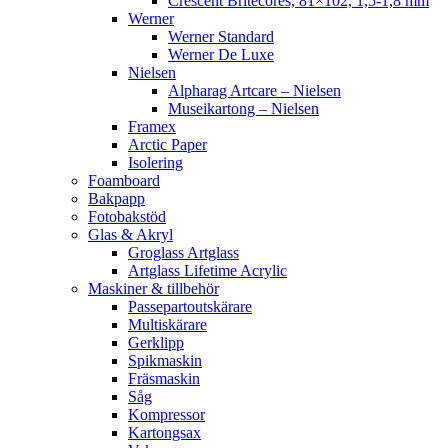
Crescent Britecores, 81×102, 1,5-1,8 mm
Werner
Werner Standard
Werner De Luxe
Nielsen
Alpharag Artcare – Nielsen
Museikartong – Nielsen
Framex
Arctic Paper
Isolering
Foamboard
Bakpapp
Fotobakstöd
Glas & Akryl
Groglass Artglass
Artglass Lifetime Acrylic
Maskiner & tillbehör
Passepartoutskärare
Multiskärare
Gerklipp
Spikmaskin
Fräsmaskin
Såg
Kompressor
Kartongsax