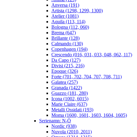
Anversa (191)
Artista (1298, 1299, 1300)
Atelier (1081)
Aquila (113, 114)
Bologna (112, 060)
Brema (647)
Brillante (128)
Calmando (130)
Copenhagen (194)
Crescendo (016, 031, 033, 048, 062, 117)
Da Capo (127)
Divisi (215, 216)
Epoque (326)
Forte (701, 702, 704, 707, 708, 711)
Galatea (257)
Granada (1422)
Guazzo (181, 280)
Icona (1002, 6015)
Marie Claire (637)
Metalli Ossidati (193)
Moma (1600, 1601, 1603, 1604, 1605)
Serienamn: N-Ö
Nordic (938)
Nuvola (2010, 2011)