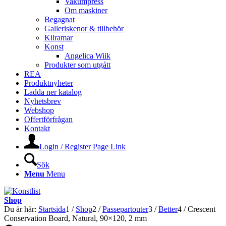
Vakumpress
Om maskiner
Begagnat
Galleriskenor & tillbehör
Kilramar
Konst
Angelica Wiik
Produkter som utgått
REA
Produktnyheter
Ladda ner katalog
Nyhetsbrev
Webshop
Offertförfrågan
Kontakt
Login / Register Page Link
Sök
Menu
Menu
Shop
Du är här:
Startsida
1
/
Shop
2
/
Passepartouter
3
/
Better
4
/
Crescent
Conservation Board, Natural, 90×120, 2 mm