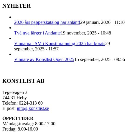
alternativen
NYHETER
kan
väljas
på
2026 års papperskatalog har anlänt!
29 januari, 2026 - 11:10
produktsidan
Två nya färger i Andante
19 november, 2025 - 10:48
Vinnarna i SM i Konstinramning 2025 har korats
29
september, 2025 - 11:57
Vinnare av Konstlist Open 2025
15 september, 2025 - 08:56
KONSTLIST AB
Tegelvägen 3
744 31 Heby
Telefon: 0224-313 60
E-post:
info@konstlist.se
ÖPPETTIDER
Måndag-torsdag: 8.00-17.00
Fredag: 8.00-16.00