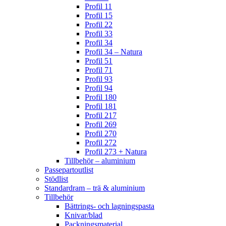
Profil 11
Profil 15
Profil 22
Profil 33
Profil 34
Profil 34 – Natura
Profil 51
Profil 71
Profil 93
Profil 94
Profil 180
Profil 181
Profil 217
Profil 269
Profil 270
Profil 272
Profil 273 + Natura
Tillbehör – aluminium
Passepartoutlist
Stödlist
Standardram – trä & aluminium
Tillbehör
Bättrings- och lagningspasta
Knivar/blad
Packningsmaterial