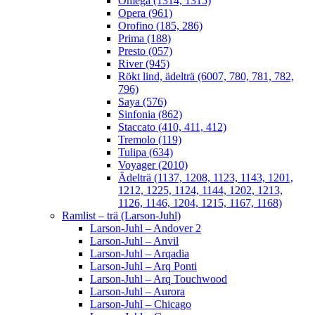
Omega (1314, 1315)
Opera (961)
Orofino (185, 286)
Prima (188)
Presto (057)
River (945)
Rökt lind, ädelträ (6007, 780, 781, 782,
796)
Saya (576)
Sinfonia (862)
Staccato (410, 411, 412)
Tremolo (119)
Tulipa (634)
Voyager (2010)
Ädelträ (1137, 1208, 1123, 1143, 1201,
1212, 1225, 1124, 1144, 1202, 1213,
1126, 1146, 1204, 1215, 1167, 1168)
Ramlist – trä (Larson-Juhl)
Larson-Juhl – Andover 2
Larson-Juhl – Anvil
Larson-Juhl – Arqadia
Larson-Juhl – Arq Ponti
Larson-Juhl – Arq Touchwood
Larson-Juhl – Aurora
Larson-Juhl – Chicago