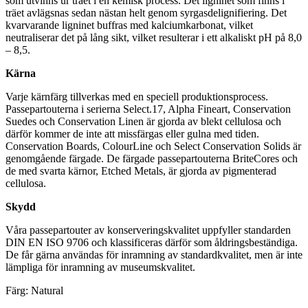
som utvinns ur träet i en kemisk process. Det ligninet som finns i
träet avlägsnas sedan nästan helt genom syrgasdelignifiering. Det
kvarvarande ligninet buffras med kalciumkarbonat, vilket
neutraliserar det på lång sikt, vilket resulterar i ett alkaliskt pH på 8,0
– 8,5.
Kärna
Varje kärnfärg tillverkas med en speciell produktionsprocess.
Passepartouterna i serierna Select.17, Alpha Fineart, Conservation
Suedes och Conservation Linen är gjorda av blekt cellulosa och
därför kommer de inte att missfärgas eller gulna med tiden.
Conservation Boards, ColourLine och Select Conservation Solids är
genomgående färgade. De färgade passepartouterna BriteCores och
de med svarta kärnor, Etched Metals, är gjorda av pigmenterad
cellulosa.
Skydd
Våra passepartouter av konserveringskvalitet uppfyller standarden
DIN EN ISO 9706 och klassificeras därför som åldringsbeständiga.
De får gärna användas för inramning av standardkvalitet, men är inte
lämpliga för inramning av museumskvalitet.
Färg: Natural