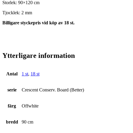
Storlek: 90×120 cm
Tjocklek: 2 mm
Billigare styckepris vid köp av 18 st.
Ytterligare information
Antal
1 st
,
18 st
serie
Crescent Conserv. Board (Better)
färg
Offwhite
bredd
90 cm