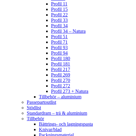
Profil 11
Profil 15
Profil 22
Profil 33
Profil 34
Profil 34 – Natura
Profil 51
Profil 71
Profil 93
Profil 94
Profil 180
Profil 181
Profil 217
Profil 269
Profil 270
Profil 272
Profil 273 + Natura
Tillbehör – aluminium
Passepartoutlist
Stödlist
Standardram – trä & aluminium
Tillbehör
Bättrings- och lagningspasta
Knivar/blad
Packningsmaterial