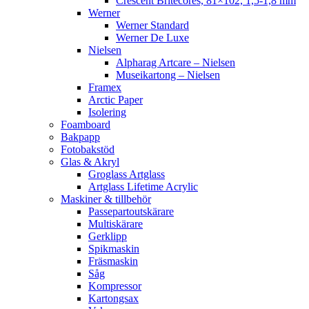
Crescent Britecores, 81×102, 1,5-1,8 mm
Werner
Werner Standard
Werner De Luxe
Nielsen
Alpharag Artcare – Nielsen
Museikartong – Nielsen
Framex
Arctic Paper
Isolering
Foamboard
Bakpapp
Fotobakstöd
Glas & Akryl
Groglass Artglass
Artglass Lifetime Acrylic
Maskiner & tillbehör
Passepartoutskärare
Multiskärare
Gerklipp
Spikmaskin
Fräsmaskin
Såg
Kompressor
Kartongsax