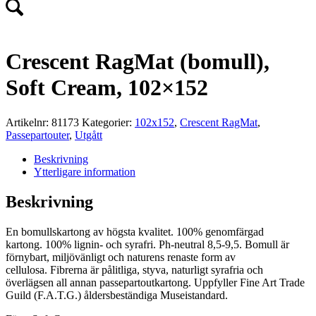
Crescent RagMat (bomull),
Soft Cream, 102×152
Artikelnr:
81173
Kategorier:
102x152
,
Crescent RagMat
,
Passepartouter
,
Utgått
Beskrivning
Ytterligare information
Beskrivning
En bomullskartong av högsta kvalitet. 100% genomfärgad
kartong. 100% lignin- och syrafri. Ph-neutral 8,5-9,5. Bomull är
förnybart, miljövänligt och naturens renaste form av
cellulosa. Fibrerna är pålitliga, styva, naturligt syrafria och
överlägsen all annan passepartoutkartong. Uppfyller Fine Art Trade
Guild (F.A.T.G.) åldersbeständiga Museistandard.