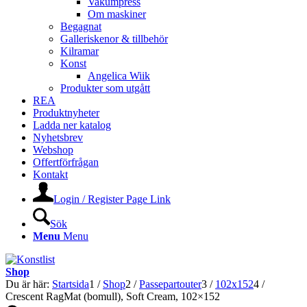
Vakumpress
Om maskiner
Begagnat
Galleriskenor & tillbehör
Kilramar
Konst
Angelica Wiik
Produkter som utgått
REA
Produktnyheter
Ladda ner katalog
Nyhetsbrev
Webshop
Offertförfrågan
Kontakt
Login / Register Page Link
Sök
Menu
Menu
Shop
Du är här:
Startsida
1
/
Shop
2
/
Passepartouter
3
/
102x152
4
/
Crescent RagMat (bomull), Soft Cream, 102×152