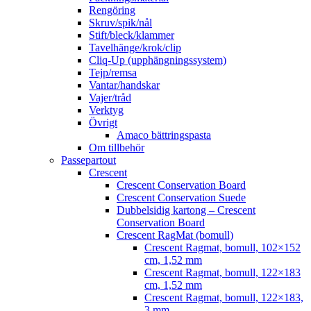
Rengöring
Skruv/spik/nål
Stift/bleck/klammer
Tavelhänge/krok/clip
Cliq-Up (upphängningssystem)
Tejp/remsa
Vantar/handskar
Vajer/tråd
Verktyg
Övrigt
Amaco bättringspasta
Om tillbehör
Passepartout
Crescent
Crescent Conservation Board
Crescent Conservation Suede
Dubbelsidig kartong – Crescent
Conservation Board
Crescent RagMat (bomull)
Crescent Ragmat, bomull, 102×152
cm, 1,52 mm
Crescent Ragmat, bomull, 122×183
cm, 1,52 mm
Crescent Ragmat, bomull, 122×183,
3 mm