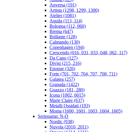
Anversa (191)
Artista (1298, 1299, 1300)
Atelier (1081)
Aquila (113, 114)
Bologna (112, 060)
Brema (647)
Brillante (128)
Calmando (130)
Copenhagen (194)
Crescendo (016, 031, 033, 048, 062, 117)
Da Capo (127)
Divisi (215, 216)
Epoque (326)
Forte (701, 702, 704, 707, 708, 711)
Galatea (257)
Granada (1422)
Guazzo (181, 280)
Icona (1002, 6015)
Marie Claire (637)
Metalli Ossidati (193)
Moma (1600, 1601, 1603, 1604, 1605)
Serienamn: N-Ö
Nordic (938)
Nuvola (2010, 2011)