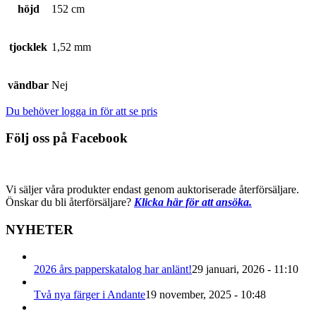
höjd
152 cm
tjocklek
1,52 mm
vändbar
Nej
Du behöver logga in för att se pris
Följ oss på Facebook
Vi säljer våra produkter endast genom auktoriserade återförsäljare.
Önskar du bli återförsäljare?
Klicka här för att ansöka.
NYHETER
2026 års papperskatalog har anlänt!
29 januari, 2026 - 11:10
Två nya färger i Andante
19 november, 2025 - 10:48