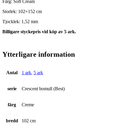
Färg: Soft Cream
Storlek: 102×152 cm
Tjocklek: 1,52 mm
Billigare styckepris vid köp av 5 ark.
Ytterligare information
Antal
1 ark
,
5 ark
serie
Crescent bomull (Best)
färg
Creme
bredd
102 cm