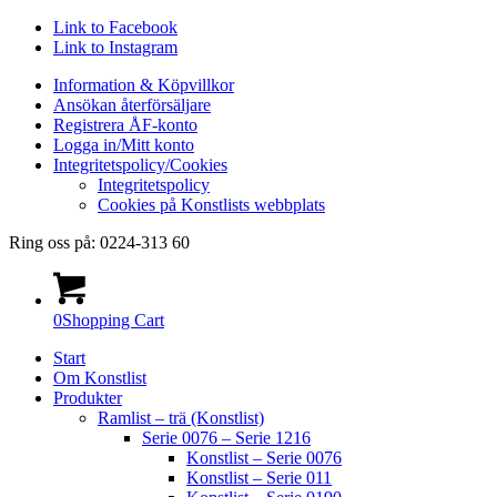
Link to Facebook
UTGÅTT!
Link to Instagram
Information & Köpvillkor
Ansökan återförsäljare
Registrera ÅF-konto
Logga in/Mitt konto
Integritetspolicy/Cookies
Integritetspolicy
Cookies på Konstlists webbplats
Ring oss på: 0224-313 60
0
Shopping Cart
Start
Om Konstlist
Produkter
Ramlist – trä (Konstlist)
Serie 0076 – Serie 1216
Konstlist – Serie 0076
Konstlist – Serie 011