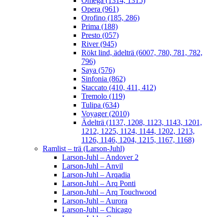
Omega (1314, 1315)
Opera (961)
Orofino (185, 286)
Prima (188)
Presto (057)
River (945)
Rökt lind, ädelträ (6007, 780, 781, 782,
796)
Saya (576)
Sinfonia (862)
Staccato (410, 411, 412)
Tremolo (119)
Tulipa (634)
Voyager (2010)
Ädelträ (1137, 1208, 1123, 1143, 1201,
1212, 1225, 1124, 1144, 1202, 1213,
1126, 1146, 1204, 1215, 1167, 1168)
Ramlist – trä (Larson-Juhl)
Larson-Juhl – Andover 2
Larson-Juhl – Anvil
Larson-Juhl – Arqadia
Larson-Juhl – Arq Ponti
Larson-Juhl – Arq Touchwood
Larson-Juhl – Aurora
Larson-Juhl – Chicago