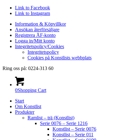
Link to Facebook
Link to Instagram
Information & Köpvillkor
Ansökan återförsäljare
Registrera ÅF-konto
Logga in/Mitt konto
Integritetspolicy/Cookies
Integritetspolicy
Cookies på Konstlists webbplats
Ring oss på: 0224-313 60
0
Shopping Cart
Start
Om Konstlist
Produkter
Ramlist – trä (Konstlist)
Serie 0076 – Serie 1216
Konstlist – Serie 0076
Konstlist – Serie 011