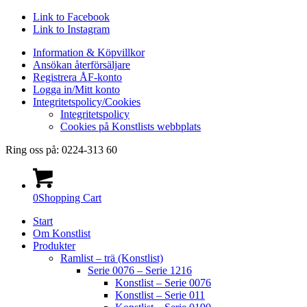
Link to Facebook
Link to Instagram
Information & Köpvillkor
Ansökan återförsäljare
Registrera ÅF-konto
Logga in/Mitt konto
Integritetspolicy/Cookies
Integritetspolicy
Cookies på Konstlists webbplats
Ring oss på: 0224-313 60
0
Shopping Cart
Start
Om Konstlist
Produkter
Ramlist – trä (Konstlist)
Serie 0076 – Serie 1216
Konstlist – Serie 0076
Konstlist – Serie 011