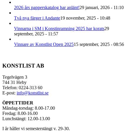
på
2026 års papperskatalog har anlänt!
29 januari, 2026 - 11:10
produktsidan
Två nya färger i Andante
19 november, 2025 - 10:48
Vinnarna i SM i Konstinramning 2025 har korats
29
september, 2025 - 11:57
Vinnare av Konstlist Open 2025
15 september, 2025 - 08:56
KONSTLIST AB
Tegelvägen 3
744 31 Heby
Telefon: 0224-313 60
E-post:
info@konstlist.se
ÖPPETTIDER
Måndag-torsdag: 8.00-17.00
Fredag: 8.00-16.00
Lunchstängt: 12.00-13.00
I år håller vi semesterstängt v. 29-30.