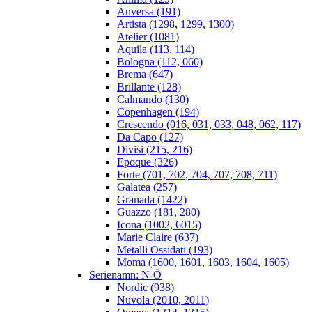
Anversa (191)
Artista (1298, 1299, 1300)
Atelier (1081)
Aquila (113, 114)
Bologna (112, 060)
Brema (647)
Brillante (128)
Calmando (130)
Copenhagen (194)
Crescendo (016, 031, 033, 048, 062, 117)
Da Capo (127)
Divisi (215, 216)
Epoque (326)
Forte (701, 702, 704, 707, 708, 711)
Galatea (257)
Granada (1422)
Guazzo (181, 280)
Icona (1002, 6015)
Marie Claire (637)
Metalli Ossidati (193)
Moma (1600, 1601, 1603, 1604, 1605)
Serienamn: N-Ö
Nordic (938)
Nuvola (2010, 2011)