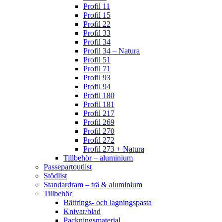
Profil 11
Profil 15
Profil 22
Profil 33
Profil 34
Profil 34 – Natura
Profil 51
Profil 71
Profil 93
Profil 94
Profil 180
Profil 181
Profil 217
Profil 269
Profil 270
Profil 272
Profil 273 + Natura
Tillbehör – aluminium
Passepartoutlist
Stödlist
Standardram – trä & aluminium
Tillbehör
Bättrings- och lagningspasta
Knivar/blad
Packningsmaterial