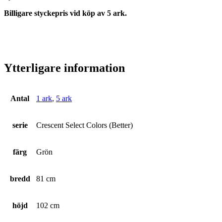
Billigare styckepris vid köp av 5 ark.
Ytterligare information
Antal
1 ark
,
5 ark
serie
Crescent Select Colors (Better)
färg
Grön
bredd
81 cm
höjd
102 cm