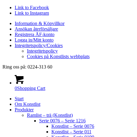
Link to Facebook
Link to Instagram
Information & Köpvillkor
Ansökan återförsäljare
Registrera ÅF-konto
Logga in/Mitt konto
Integritetspolicy/Cookies
Integritetspolicy
Cookies på Konstlists webbplats
Ring oss på: 0224-313 60
0
Shopping Cart
Start
Om Konstlist
Produkter
Ramlist – trä (Konstlist)
Serie 0076 – Serie 1216
Konstlist – Serie 0076
Konstlist – Serie 011