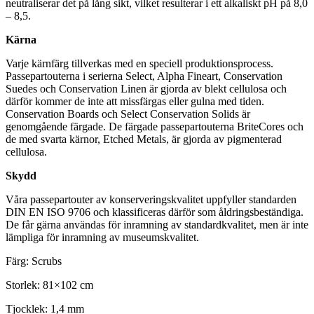
neutraliserar det på lång sikt, vilket resulterar i ett alkaliskt pH på 8,0
– 8,5.
Kärna
Varje kärnfärg tillverkas med en speciell produktionsprocess.
Passepartouterna i serierna Select, Alpha Fineart, Conservation
Suedes och Conservation Linen är gjorda av blekt cellulosa och
därför kommer de inte att missfärgas eller gulna med tiden.
Conservation Boards och Select Conservation Solids är
genomgående färgade. De färgade passepartouterna BriteCores och
de med svarta kärnor, Etched Metals, är gjorda av pigmenterad
cellulosa.
Skydd
Våra passepartouter av konserveringskvalitet uppfyller standarden
DIN EN ISO 9706 och klassificeras därför som åldringsbeständiga.
De får gärna användas för inramning av standardkvalitet, men är inte
lämpliga för inramning av museumskvalitet.
Färg: Scrubs
Storlek: 81×102 cm
Tjocklek: 1,4 mm