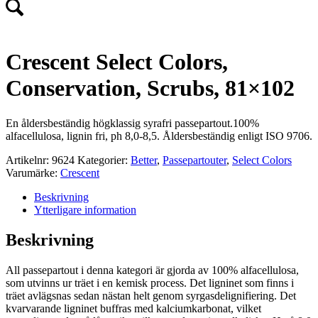
Crescent Select Colors,
Conservation, Scrubs, 81×102
En åldersbeständig högklassig syrafri passepartout.100%
alfacellulosa, lignin fri, ph 8,0-8,5. Åldersbeständig enligt ISO 9706.
Artikelnr:
9624
Kategorier:
Better
,
Passepartouter
,
Select Colors
Varumärke:
Crescent
Beskrivning
Ytterligare information
Beskrivning
All passepartout i denna kategori är gjorda av 100% alfacellulosa,
som utvinns ur träet i en kemisk process. Det ligninet som finns i
träet avlägsnas sedan nästan helt genom syrgasdelignifiering. Det
kvarvarande ligninet buffras med kalciumkarbonat, vilket