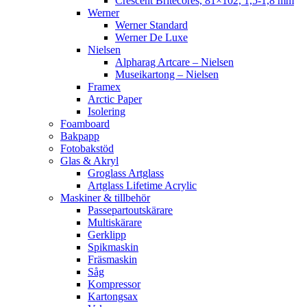
Crescent Britecores, 81×102, 1,5-1,8 mm
Werner
Werner Standard
Werner De Luxe
Nielsen
Alpharag Artcare – Nielsen
Museikartong – Nielsen
Framex
Arctic Paper
Isolering
Foamboard
Bakpapp
Fotobakstöd
Glas & Akryl
Groglass Artglass
Artglass Lifetime Acrylic
Maskiner & tillbehör
Passepartoutskärare
Multiskärare
Gerklipp
Spikmaskin
Fräsmaskin
Såg
Kompressor
Kartongsax