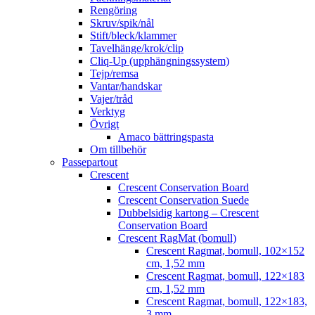
Rengöring
Skruv/spik/nål
Stift/bleck/klammer
Tavelhänge/krok/clip
Cliq-Up (upphängningssystem)
Tejp/remsa
Vantar/handskar
Vajer/tråd
Verktyg
Övrigt
Amaco bättringspasta
Om tillbehör
Passepartout
Crescent
Crescent Conservation Board
Crescent Conservation Suede
Dubbelsidig kartong – Crescent
Conservation Board
Crescent RagMat (bomull)
Crescent Ragmat, bomull, 102×152
cm, 1,52 mm
Crescent Ragmat, bomull, 122×183
cm, 1,52 mm
Crescent Ragmat, bomull, 122×183,
3 mm