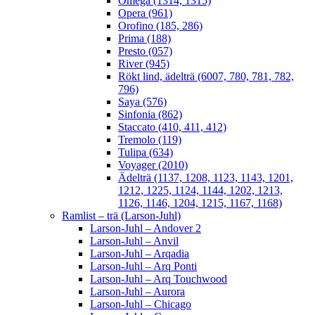
Omega (1314, 1315)
Opera (961)
Orofino (185, 286)
Prima (188)
Presto (057)
River (945)
Rökt lind, ädelträ (6007, 780, 781, 782,
796)
Saya (576)
Sinfonia (862)
Staccato (410, 411, 412)
Tremolo (119)
Tulipa (634)
Voyager (2010)
Ädelträ (1137, 1208, 1123, 1143, 1201,
1212, 1225, 1124, 1144, 1202, 1213,
1126, 1146, 1204, 1215, 1167, 1168)
Ramlist – trä (Larson-Juhl)
Larson-Juhl – Andover 2
Larson-Juhl – Anvil
Larson-Juhl – Arqadia
Larson-Juhl – Arq Ponti
Larson-Juhl – Arq Touchwood
Larson-Juhl – Aurora
Larson-Juhl – Chicago