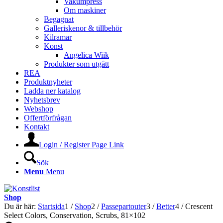
Vakumpress
Om maskiner
Begagnat
Galleriskenor & tillbehör
Kilramar
Konst
Angelica Wiik
Produkter som utgått
REA
Produktnyheter
Ladda ner katalog
Nyhetsbrev
Webshop
Offertförfrågan
Kontakt
Login / Register Page Link
Sök
Menu
Menu
Shop
Du är här:
Startsida
1
/
Shop
2
/
Passepartouter
3
/
Better
4
/
Crescent
Select Colors, Conservation, Scrubs, 81×102