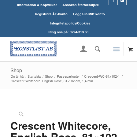
Information & Köpvillkor
Ansökan återförsäljare
Registrera ÅF-konto
Logga in/Mitt konto
Integritetspolicy/Cookies
Ring oss på: 0224-313 60
Shop
Du är här:
Startsida
/
Shop
/
Passepartouter
/
Crescent-WC-81x102-1
/
Crescent Whitecore, English Rose, 81×102 cm, 1,4 mm
UTGÅTT!
Crescent Whitecore,
English Rose, 81×102