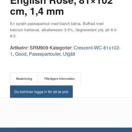
cm, 1,4 mm
En syrafri passepartout med klarvit kärna. Buffrad med
kalcium karbonat, alkaliereserv 3-5%, färgresistent yta, ph 8.0-
8.5.
Artikelnr:
SRM909
Kategorier:
Crescent-WC-81x102-
1
,
Good
,
Passepartouter
,
Utgått
Beskrivning
Ytterligare information
Du behöver logga in för att se pris