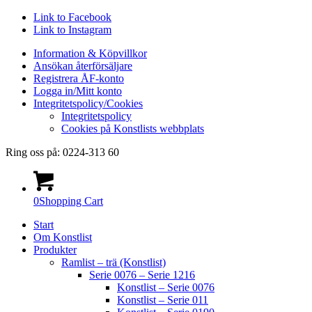
Link to Facebook
Link to Instagram
Information & Köpvillkor
Ansökan återförsäljare
Registrera ÅF-konto
Logga in/Mitt konto
Integritetspolicy/Cookies
Integritetspolicy
Cookies på Konstlists webbplats
Ring oss på: 0224-313 60
0
Shopping Cart
Start
Om Konstlist
Produkter
Ramlist – trä (Konstlist)
Serie 0076 – Serie 1216
Konstlist – Serie 0076
Konstlist – Serie 011