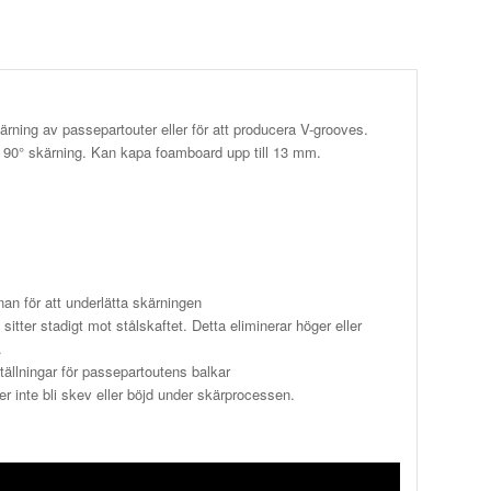
rning av passepartouter eller för att producera V-grooves.
r 90° skärning. Kan kapa foamboard upp till 13 mm.
nan för att underlätta skärningen
itter stadigt mot stålskaftet. Detta eliminerar höger eller
.
tällningar för passepartoutens balkar
inte bli skev eller böjd under skärprocessen.