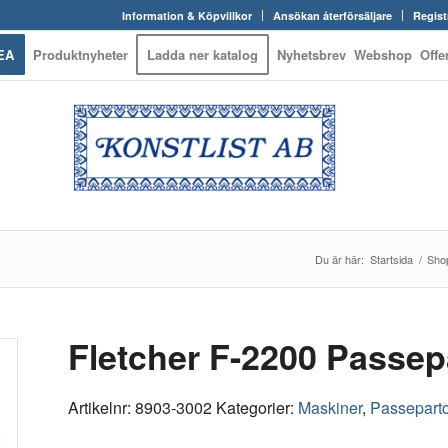
Information & Köpvillkor
Ansökan återförsäljare
Regist
EA
Produktnyheter
Ladda ner katalog
Nyhetsbrev
Webshop
Offe
Du är här:
Startsida
/
Sho
Fletcher F-2200 Passep
Artikelnr:
8903-3002
Kategorier:
Maskiner
,
Passeparto