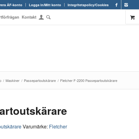
rera ÅF-konto
Logga in/Mitt konto
Integritetspolicy/Cookies
rtförfrågan
Kontakt
p
/
Maskiner
/
Passepartoutskärare
/
Fletcher F-2200 Passepartoutskärare
artoutskärare
utskärare
Varumärke:
Fletcher