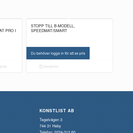
STOPP TILL B-MODELL,
AT PRO I
SPEEDMAT/SMART
Du behöver logga in för att se pris
jinfo
Detaljinfo
KONSTLIST AB
Tegelvägen 3
744 31 Heby
Telefon: 0224-313 60