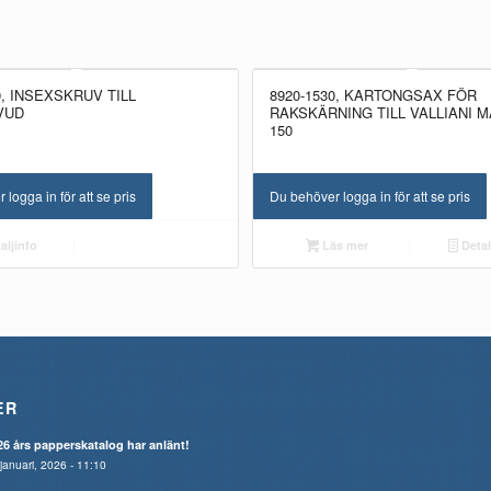
0, INSEXSKRUV TILL
8920-1530, KARTONGSAX FÖR
VUD
RAKSKÄRNING TILL VALLIANI M
150
logga in för att se pris
Du behöver logga in för att se pris
aljinfo
Läs mer
Detal
ER
26 års papperskatalog har anlänt!
januari, 2026 - 11:10