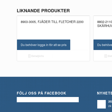
LIKNANDE PRODUKTER
8903-3005, FJÄDER TILL FLETCHER 2200
8802-211
SKÄRHU
Du behöver logga in för att se pris
Du behöver 
Detaljinfo
Det
FÖLJ OSS PÅ FACEBOOK
NYHET
20
29 