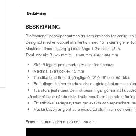
Beskrivning
BESKRIVNING
Professionell passepartoutmaskin som används för vanlig utskä
Designad med en dubbel skärfuntion med 45° skärning eller fö
Maskinen finns tillgänglig i skärlängd 1,2m eller 1,5 m.
Total storlek: B 525 mm x L 1490 mm eller 1804 mm
Skär 8-lagers passepartouter eller foamboards
Maximal skärtjocklek 13 mm
Tre olika blad finns tillgängliga 0,12” 0,15” eller 90° blad
Ett kullager hjälper skärhuvudet att glida på aluminiumske
Två stora justerbara Delrin® bussningar gör så att huvudet s
vänster rörelser när du skär. Detta resulterar i en rak skärning
Ett stiftlokaliseringssystem ger exakta och repeterbara ins
Maskinbasen är gjord av anodiserad aluminium och kommer 
Finns in skärlängderna 120 och 150 cm.