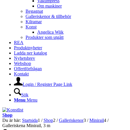
Vakumpress
Om maskiner
Begagnat
Galleriskenor & tillbehör
Kilramar
Konst
Angelica Wiik
Produkter som utgått
REA
Produktnyheter
Ladda ner katalog
Nyhetsbrev
Webshop
Offertförfrågan
Kontakt
Login / Register Page Link
Sök
Menu
Menu
Shop
Du är här:
Startsida
1
/
Shop
2
/
Galleriskenor
3
/
Minirail
4
/
Galleriskena Minirail, 3 m