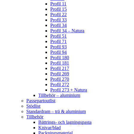
Profil 11
Profil 15
Profil 22
Profil 33
Profil 34
Profil 34 – Natura
Profil 51
Profil 71
Profil 93
Profil 94
Profil 180
Profil 181
Profil 217
Profil 269
Profil 270
Profil 272
Profil 273 + Natura
Tillbehör – aluminium
Passepartoutlist
Stödlist
Standardram – trä & aluminium
Tillbehör
Bättrings- och lagningspasta
Knivar/blad
Packningsmaterial