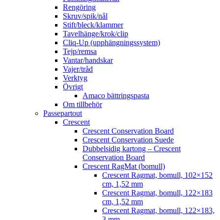
Rengöring
Skruv/spik/nål
Stift/bleck/klammer
Tavelhänge/krok/clip
Cliq-Up (upphängningssystem)
Tejp/remsa
Vantar/handskar
Vajer/tråd
Verktyg
Övrigt
Amaco bättringspasta
Om tillbehör
Passepartout
Crescent
Crescent Conservation Board
Crescent Conservation Suede
Dubbelsidig kartong – Crescent
Conservation Board
Crescent RagMat (bomull)
Crescent Ragmat, bomull, 102×152
cm, 1,52 mm
Crescent Ragmat, bomull, 122×183
cm, 1,52 mm
Crescent Ragmat, bomull, 122×183,
3 mm