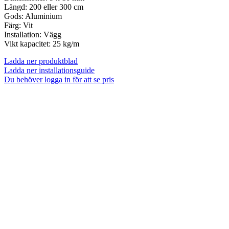
Längd: 200 eller 300 cm
Gods: Aluminium
Färg: Vit
Installation: Vägg
Vikt kapacitet: 25 kg/m
Ladda ner produktblad
Ladda ner installationsguide
Du behöver logga in för att se pris
Tavelkrok SmartSpring
Du behöver logga in för att se pris
Detaljinfo
Galleriskena Minirail, 2 m