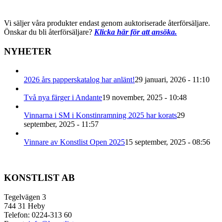
Vi säljer våra produkter endast genom auktoriserade återförsäljare.
Önskar du bli återförsäljare?
Klicka här för att ansöka.
NYHETER
2026 års papperskatalog har anlänt!
29 januari, 2026 - 11:10
Två nya färger i Andante
19 november, 2025 - 10:48
Vinnarna i SM i Konstinramning 2025 har korats
29
september, 2025 - 11:57
Vinnare av Konstlist Open 2025
15 september, 2025 - 08:56
KONSTLIST AB
Tegelvägen 3
744 31 Heby
Telefon: 0224-313 60