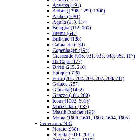
Anversa (191)
Artista (1298, 1299, 1300)
Atelier (1081)
Aquila (113, 114)
Bologna (112, 060)
Brema (647)
Brillante (128)
Calmando (130)
Copenhagen (194)
Crescendo (016, 031, 033, 048, 062, 117)
Da Capo (127)
Divisi (215, 216)
Epoque (326)
Forte (701, 702, 704, 707, 708, 711)
Galatea (257)
Granada (1422)
Guazzo (181, 280)
Icona (1002, 6015)
Marie Claire (637)
Metalli Ossidati (193)
Moma (1600, 1601, 1603, 1604, 1605)
Serienamn: N-Ö
Nordic (938)
Nuvola (2010, 2011)