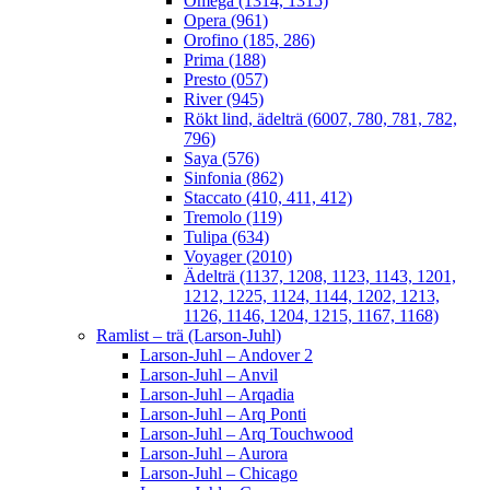
Omega (1314, 1315)
Opera (961)
Orofino (185, 286)
Prima (188)
Presto (057)
River (945)
Rökt lind, ädelträ (6007, 780, 781, 782,
796)
Saya (576)
Sinfonia (862)
Staccato (410, 411, 412)
Tremolo (119)
Tulipa (634)
Voyager (2010)
Ädelträ (1137, 1208, 1123, 1143, 1201,
1212, 1225, 1124, 1144, 1202, 1213,
1126, 1146, 1204, 1215, 1167, 1168)
Ramlist – trä (Larson-Juhl)
Larson-Juhl – Andover 2
Larson-Juhl – Anvil
Larson-Juhl – Arqadia
Larson-Juhl – Arq Ponti
Larson-Juhl – Arq Touchwood
Larson-Juhl – Aurora
Larson-Juhl – Chicago