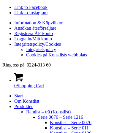
Link to Facebook
Link to Instagram
Information & Köpvillkor
Ansökan återförsäljare
Registrera ÅF-konto
Logga in/Mitt konto
Integritetspolicy/Cookies
Integritetspolicy
Cookies på Konstlists webbplats
Ring oss på: 0224-313 60
0
Shopping Cart
Start
Om Konstlist
Produkter
Ramlist – trä (Konstlist)
Serie 0076 – Serie 1216
Konstlist – Serie 0076
Konstlist – Serie 011