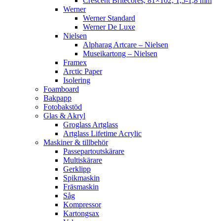
Crescent Britecores, 81×102, 1,5-1,8 mm
Werner
Werner Standard
Werner De Luxe
Nielsen
Alpharag Artcare – Nielsen
Museikartong – Nielsen
Framex
Arctic Paper
Isolering
Foamboard
Bakpapp
Fotobakstöd
Glas & Akryl
Groglass Artglass
Artglass Lifetime Acrylic
Maskiner & tillbehör
Passepartoutskärare
Multiskärare
Gerklipp
Spikmaskin
Fräsmaskin
Såg
Kompressor
Kartongsax