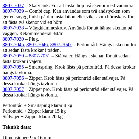
8807-7037
– Skarvlänk. För att fästa ihop två skenor med varandra
8807-7039
– Combi cap. Kan användas som två ändstycken som
ger en snygg finish på din installation eller vikas som hörnskarv för
att fästa två skenor vid ett hörn.
8807-7038
– Väggklämmeskruv. Används för att hänga skenan på
väggen. Rekommenderat 3st/m
8807-7030
– Plug.
8807-7045,
8807-7046
,
8807-7047
– Perlontråd. Hängs i skenan för
att sedan fästa krokar i tråden.
8807-7050
–
8807-7051
– Stålvajer. Hängs i skenan för att sedan
fästa krokar i vajern.
8807-7055
– Smartspring. Krok fästs på perlontråd. På dessa krokar
hängs tavlorna.
8807-7056
– Zipper. Krok fästs på perlontråd eller stålvajer. På
dessa krokar hängs tavlorna.
8807-7057
– Zipper pro. Krok fästs på perlontråd eller stålvajer. På
dessa krokar hängs tavlorna.
Perlontråd + Smartsping klarar 4 kg
Perlontråd + Zipper klarar 15 kg
Stålvajer + Zipper klarar 20 kg
Teknisk data:
Dimensioner: 9 x 16 mm