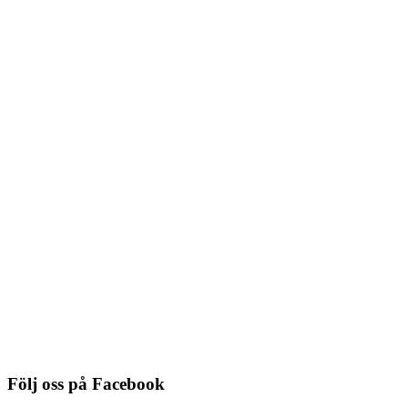
Du behöver logga in för att se pris
Detaljinfo
Stålvajer med Cobra till
galleriskena, 150 cm
Du behöver logga in för att se pris
Detaljinfo
Stålvajer med Cobra till
galleriskena, 200 cm
Du behöver logga in för att se pris
Detaljinfo
Följ oss på Facebook