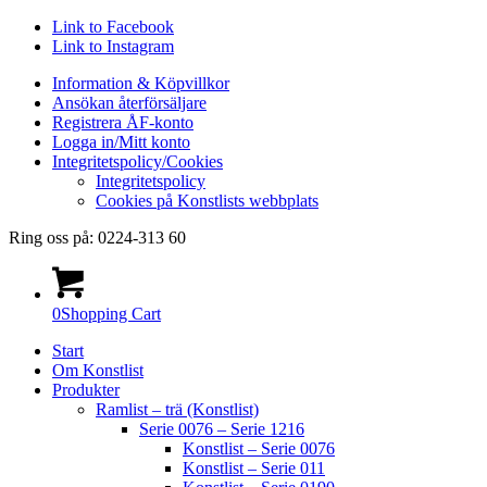
Link to Facebook
Link to Instagram
Information & Köpvillkor
Ansökan återförsäljare
Registrera ÅF-konto
Logga in/Mitt konto
Integritetspolicy/Cookies
Integritetspolicy
Cookies på Konstlists webbplats
Ring oss på: 0224-313 60
0
Shopping Cart
Start
Om Konstlist
Produkter
Ramlist – trä (Konstlist)
Serie 0076 – Serie 1216
Konstlist – Serie 0076
Konstlist – Serie 011