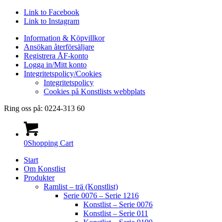
Link to Facebook
Link to Instagram
Information & Köpvillkor
Ansökan återförsäljare
Registrera ÅF-konto
Logga in/Mitt konto
Integritetspolicy/Cookies
Integritetspolicy
Cookies på Konstlists webbplats
Ring oss på: 0224-313 60
0
Shopping Cart
Start
Om Konstlist
Produkter
Ramlist – trä (Konstlist)
Serie 0076 – Serie 1216
Konstlist – Serie 0076
Konstlist – Serie 011