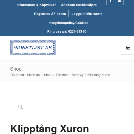
Information & Köpvillkor
Ansökan återförsäljare
Registrera ÅF-konto
Logga in/Mitt konto
Integritetspolicy/Cookies
Ring oss på: 0224-313 60
Shop
Du är här:
Startsida
/
Shop
/
Tillbehör
/
Verktyg
/
Klipptång Xuron
Klipptång Xuron