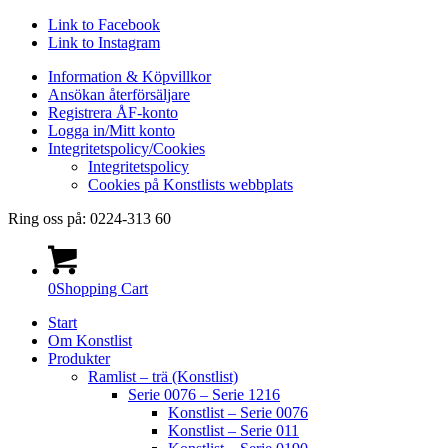
Link to Facebook
Link to Instagram
Information & Köpvillkor
Ansökan återförsäljare
Registrera ÅF-konto
Logga in/Mitt konto
Integritetspolicy/Cookies
Integritetspolicy
Cookies på Konstlists webbplats
Ring oss på: 0224-313 60
0
Shopping Cart
Start
Om Konstlist
Produkter
Ramlist – trä (Konstlist)
Serie 0076 – Serie 1216
Konstlist – Serie 0076
Konstlist – Serie 011