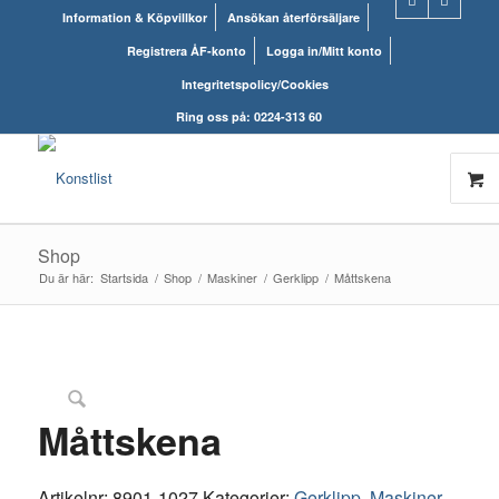
Information & Köpvillkor
Ansökan återförsäljare
Registrera ÅF-konto
Logga in/Mitt konto
Integritetspolicy/Cookies
Ring oss på: 0224-313 60
Shop
Du är här:
Startsida
/
Shop
/
Maskiner
/
Gerklipp
/
Måttskena
Måttskena
Artikelnr:
8901-1027
Kategorier:
Gerklipp
,
Maskiner