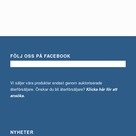
Du behöver logga in för att se pris
Detaljinfo
FÖLJ OSS PÅ FACEBOOK
Vi säljer våra produkter endast genom auktoriserade
återförsäljare. Önskar du bli återförsäljare?
Klicka här för att
ansöka.
NYHETER