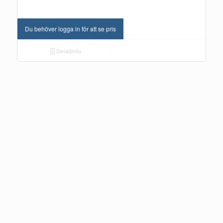
Du behöver logga in för att se pris
Detaljinfo
FJÄDRAR MORSÖ FOTTRAMPAD
Du behöver logga in för att se pris
Detaljinfo
TRYCKKNAPP 3123 MORSÖ EH