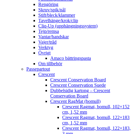
Rengöring
Skruv/spik/nål
Stift/bleck/klammer
Tavelhänge/krok/clip
Cliq-Up (upphängningssystem)
Tejp/remsa
Vantar/handskar
Vajer/tråd
Verktyg
Övrigt
Amaco bättringspasta
Om tillbehör
Passepartout
Crescent
Crescent Conservation Board
Crescent Conservation Suede
Dubbelsidig kartong – Crescent
Conservation Board
Crescent RagMat (bomull)
Crescent Ragmat, bomull, 102×152
cm, 1,52 mm
Crescent Ragmat, bomull, 122×183
cm, 1,52 mm
Crescent Ragmat, bomull, 122×183,
3 mm