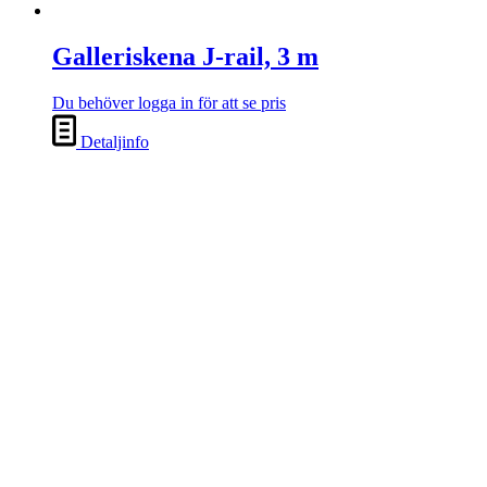
Galleriskena J-rail, 3 m
Du behöver logga in för att se pris
Detaljinfo
Galleriskena J-rail Max, 3 m
Du behöver logga in för att se pris
Detaljinfo
Galleriskena J-rail Max, 2 m
Du behöver logga in för att se pris