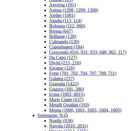
Anversa (191)
Artista (1298, 1299, 1300)
Atelier (1081)
Aquila (113, 114)
Bologna (112, 060)
Brema (647)
Brillante (128)
Calmando (130)
Copenhagen (194)
Crescendo (016, 031, 033, 048, 062, 117)
Da Capo (127)
Divisi (215, 216)
Epoque (326)
Forte (701, 702, 704, 707, 708, 711)
Galatea (257)
Granada (1422)
Guazzo (181, 280)
Icona (1002, 6015)
Marie Claire (637)
Metalli Ossidati (193)
Moma (1600, 1601, 1603, 1604, 1605)
Serienamn: N-Ö
Nordic (938)
Nuvola (2010, 2011)