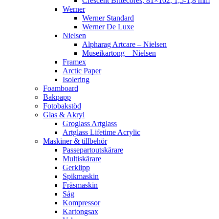
Crescent Britecores, 81×102, 1,5-1,8 mm
Werner
Werner Standard
Werner De Luxe
Nielsen
Alpharag Artcare – Nielsen
Museikartong – Nielsen
Framex
Arctic Paper
Isolering
Foamboard
Bakpapp
Fotobakstöd
Glas & Akryl
Groglass Artglass
Artglass Lifetime Acrylic
Maskiner & tillbehör
Passepartoutskärare
Multiskärare
Gerklipp
Spikmaskin
Fräsmaskin
Såg
Kompressor
Kartongsax