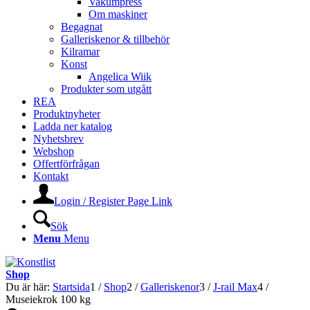
Vakumpress
Om maskiner
Begagnat
Galleriskenor & tillbehör
Kilramar
Konst
Angelica Wiik
Produkter som utgått
REA
Produktnyheter
Ladda ner katalog
Nyhetsbrev
Webshop
Offertförfrågan
Kontakt
Login / Register Page Link
Sök
Menu
Menu
Shop
Du är här:
Startsida
1
/
Shop
2
/
Galleriskenor
3
/
J-rail Max
4
/
Museiekrok 100 kg