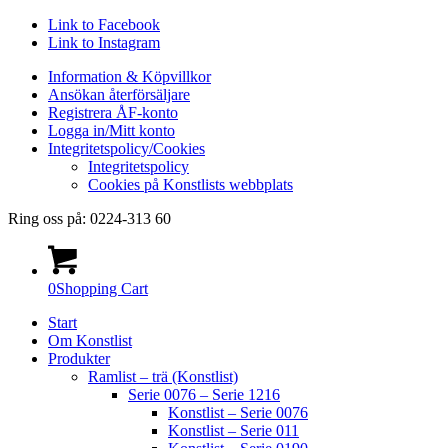
Link to Facebook
Link to Instagram
Information & Köpvillkor
Ansökan återförsäljare
Registrera ÅF-konto
Logga in/Mitt konto
Integritetspolicy/Cookies
Integritetspolicy
Cookies på Konstlists webbplats
Ring oss på: 0224-313 60
0
Shopping Cart
Start
Om Konstlist
Produkter
Ramlist – trä (Konstlist)
Serie 0076 – Serie 1216
Konstlist – Serie 0076
Konstlist – Serie 011