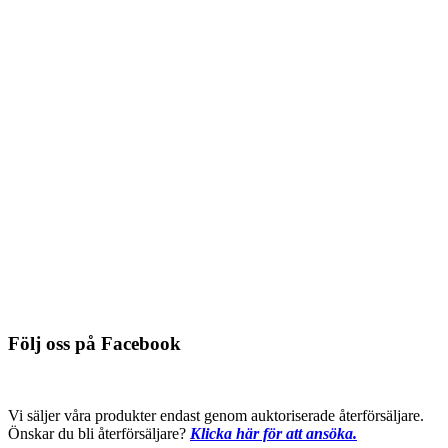
Detaljinfo
Skruv till J-rail Max, plan topp, vit
Du behöver logga in för att se pris
Detaljinfo
Säkerhetsset till museistav
Du behöver logga in för att se pris
Detaljinfo
Följ oss på Facebook
Vi säljer våra produkter endast genom auktoriserade återförsäljare.
Önskar du bli återförsäljare?
Klicka här för att ansöka.