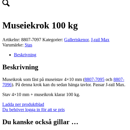
Museiekrok 100 kg
Artikelnr:
8807-7097
Kategorier:
Galleriskenor
,
J-rail Max
Varumärke:
Stas
Beskrivning
Beskrivning
Museikrok som fäst på museistav 4×10 mm (
8807-7095
och
8807-
7096
). På denna krok kan du sedan hänga tavlor. Passar J-rail Max.
Stav 4×10 mm + museikrok klarar 100 kg.
Ladda ner produktblad
Du behöver logga in för att se pris
Du kanske också gillar …