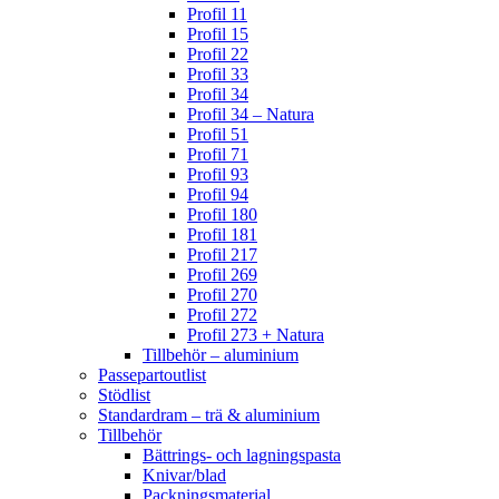
Profil 11
Profil 15
Profil 22
Profil 33
Profil 34
Profil 34 – Natura
Profil 51
Profil 71
Profil 93
Profil 94
Profil 180
Profil 181
Profil 217
Profil 269
Profil 270
Profil 272
Profil 273 + Natura
Tillbehör – aluminium
Passepartoutlist
Stödlist
Standardram – trä & aluminium
Tillbehör
Bättrings- och lagningspasta
Knivar/blad
Packningsmaterial