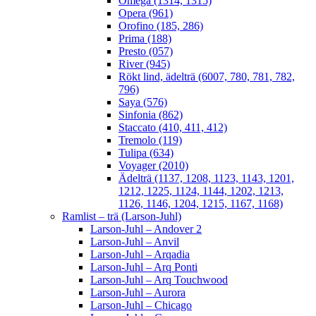
Omega (1314, 1315)
Opera (961)
Orofino (185, 286)
Prima (188)
Presto (057)
River (945)
Rökt lind, ädelträ (6007, 780, 781, 782,
796)
Saya (576)
Sinfonia (862)
Staccato (410, 411, 412)
Tremolo (119)
Tulipa (634)
Voyager (2010)
Ädelträ (1137, 1208, 1123, 1143, 1201,
1212, 1225, 1124, 1144, 1202, 1213,
1126, 1146, 1204, 1215, 1167, 1168)
Ramlist – trä (Larson-Juhl)
Larson-Juhl – Andover 2
Larson-Juhl – Anvil
Larson-Juhl – Arqadia
Larson-Juhl – Arq Ponti
Larson-Juhl – Arq Touchwood
Larson-Juhl – Aurora
Larson-Juhl – Chicago