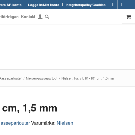
rera ÅF-konto
Logga in/Mitt konto
Integritetspolicy/Cookies
rtförfrågan
Kontakt
Passepartouter
/
Nielsen-passepartout
/
Nielsen, ljus vit, 81×101 cm, 1,5 mm
01 cm, 1,5 mm
assepartouter
Varumärke:
Nielsen