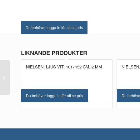
Du behöver logga in för att se pris
LIKNANDE PRODUKTER
NIELSEN, LJUS VIT, 101×152 CM, 2 MM
NIELSEN,
Nielsen, White/Offwhite,
90×120 cm, 1,5 mm
Du behöver logga in för att se pris
Du behöver 