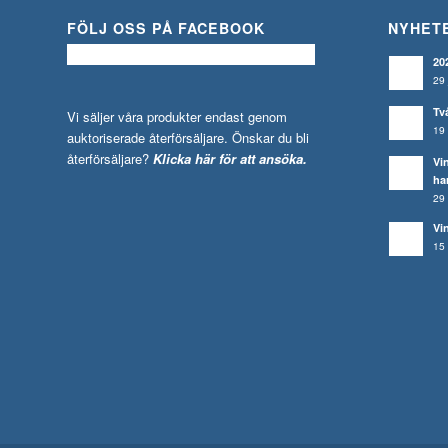
FÖLJ OSS PÅ FACEBOOK
NYHET
20
29 
Tv
Vi säljer våra produkter endast genom
19 
auktoriserade återförsäljare. Önskar du bli
återförsäljare?
Klicka här för att ansöka.
Vi
ha
29 
Vi
15 