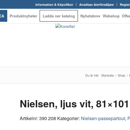
Information & Köpvillkor
Ansökan återförsäljare
Regist
EA
Produktnyheter
Ladda ner katalog
Nyhetsbrev
Webshop
Offe
Du är här:
Startsida
/
Shop
/
Nielsen, ljus vit, 81×1
Artikelnr:
390 208
Kategorier:
Nielsen-passepartout
,
P