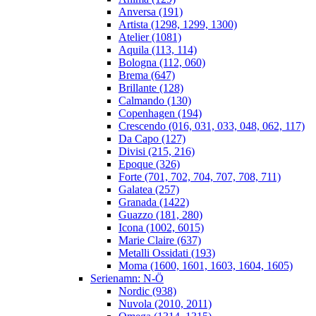
Anversa (191)
Artista (1298, 1299, 1300)
Atelier (1081)
Aquila (113, 114)
Bologna (112, 060)
Brema (647)
Brillante (128)
Calmando (130)
Copenhagen (194)
Crescendo (016, 031, 033, 048, 062, 117)
Da Capo (127)
Divisi (215, 216)
Epoque (326)
Forte (701, 702, 704, 707, 708, 711)
Galatea (257)
Granada (1422)
Guazzo (181, 280)
Icona (1002, 6015)
Marie Claire (637)
Metalli Ossidati (193)
Moma (1600, 1601, 1603, 1604, 1605)
Serienamn: N-Ö
Nordic (938)
Nuvola (2010, 2011)