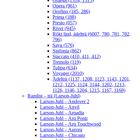
Omega (1314, 1315)
Opera (961)
Orofino (185, 286)
Prima (188)
Presto (057)
River (945)
Rökt lind, ädelträ (6007, 780, 781, 782,
796)
Saya (576)
Sinfonia (862)
Staccato (410, 411, 412)
Tremolo (119)
Tulipa (634)
Voyager (2010)
Ädelträ (1137, 1208, 1123, 1143, 1201,
1212, 1225, 1124, 1144, 1202, 1213,
1126, 1146, 1204, 1215, 1167, 1168)
Ramlist – trä (Larson-Juhl)
Larson-Juhl – Andover 2
Larson-Juhl – Anvil
Larson-Juhl – Arqadia
Larson-Juhl – Arq Ponti
Larson-Juhl – Arq Touchwood
Larson-Juhl – Aurora
Larson-Juhl – Chicago