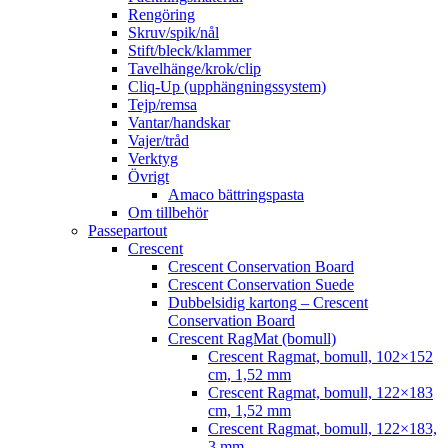
Rengöring
Skruv/spik/nål
Stift/bleck/klammer
Tavelhänge/krok/clip
Cliq-Up (upphängningssystem)
Tejp/remsa
Vantar/handskar
Vajer/tråd
Verktyg
Övrigt
Amaco bättringspasta
Om tillbehör
Passepartout
Crescent
Crescent Conservation Board
Crescent Conservation Suede
Dubbelsidig kartong – Crescent
Conservation Board
Crescent RagMat (bomull)
Crescent Ragmat, bomull, 102×152
cm, 1,52 mm
Crescent Ragmat, bomull, 122×183
cm, 1,52 mm
Crescent Ragmat, bomull, 122×183,
3 mm