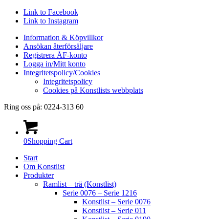
Link to Facebook
Link to Instagram
Information & Köpvillkor
Ansökan återförsäljare
Registrera ÅF-konto
Logga in/Mitt konto
Integritetspolicy/Cookies
Integritetspolicy
Cookies på Konstlists webbplats
Ring oss på: 0224-313 60
0
Shopping Cart
Start
Om Konstlist
Produkter
Ramlist – trä (Konstlist)
Serie 0076 – Serie 1216
Konstlist – Serie 0076
Konstlist – Serie 011