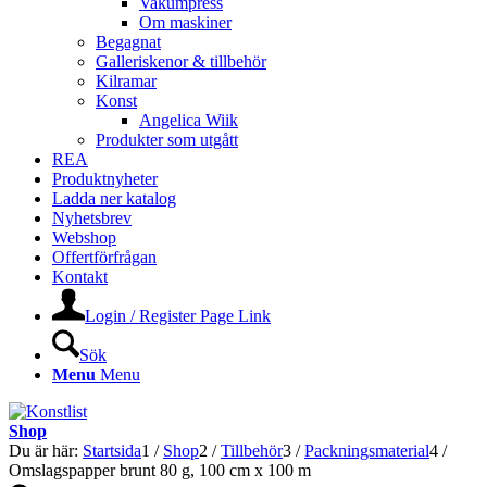
Vakumpress
Om maskiner
Begagnat
Galleriskenor & tillbehör
Kilramar
Konst
Angelica Wiik
Produkter som utgått
REA
Produktnyheter
Ladda ner katalog
Nyhetsbrev
Webshop
Offertförfrågan
Kontakt
Login / Register Page Link
Sök
Menu
Menu
Shop
Du är här:
Startsida
1
/
Shop
2
/
Tillbehör
3
/
Packningsmaterial
4
/
Omslagspapper brunt 80 g, 100 cm x 100 m