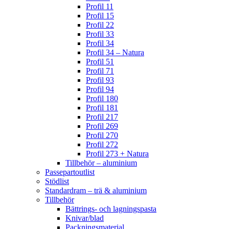
Profil 11
Profil 15
Profil 22
Profil 33
Profil 34
Profil 34 – Natura
Profil 51
Profil 71
Profil 93
Profil 94
Profil 180
Profil 181
Profil 217
Profil 269
Profil 270
Profil 272
Profil 273 + Natura
Tillbehör – aluminium
Passepartoutlist
Stödlist
Standardram – trä & aluminium
Tillbehör
Bättrings- och lagningspasta
Knivar/blad
Packningsmaterial