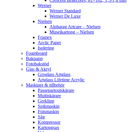
Crescent Britecores, 81×102, 1,5-1,8 mm
Werner
Werner Standard
Werner De Luxe
Nielsen
Alpharag Artcare – Nielsen
Museikartong – Nielsen
Framex
Arctic Paper
Isolering
Foamboard
Bakpapp
Fotobakstöd
Glas & Akryl
Groglass Artglass
Artglass Lifetime Acrylic
Maskiner & tillbehör
Passepartoutskärare
Multiskärare
Gerklipp
Spikmaskin
Fräsmaskin
Såg
Kompressor
Kartongsax