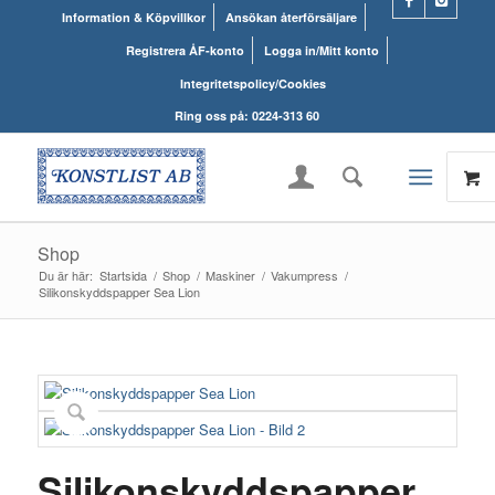
Information & Köpvillkor
Ansökan återförsäljare
Registrera ÅF-konto
Logga in/Mitt konto
Integritetspolicy/Cookies
Ring oss på: 0224-313 60
Shop
Du är här:
Startsida
/
Shop
/
Maskiner
/
Vakumpress
/
Silikonskyddspapper Sea Lion
Silikonskyddspapper