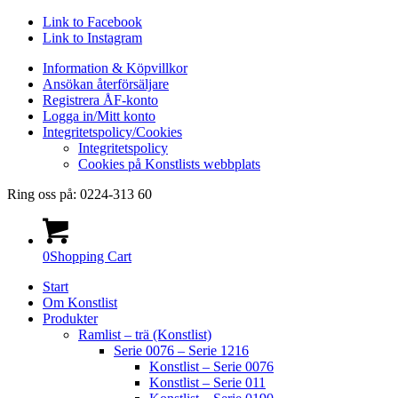
Link to Facebook
Link to Instagram
Information & Köpvillkor
Ansökan återförsäljare
Registrera ÅF-konto
Logga in/Mitt konto
Integritetspolicy/Cookies
Integritetspolicy
Cookies på Konstlists webbplats
Ring oss på: 0224-313 60
0
Shopping Cart
Start
Om Konstlist
Produkter
Ramlist – trä (Konstlist)
Serie 0076 – Serie 1216
Konstlist – Serie 0076
Konstlist – Serie 011