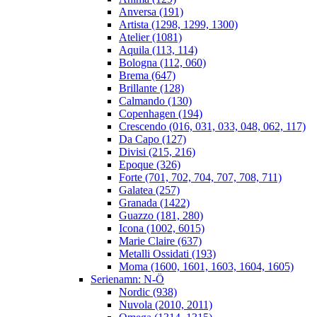
Anversa (191)
Artista (1298, 1299, 1300)
Atelier (1081)
Aquila (113, 114)
Bologna (112, 060)
Brema (647)
Brillante (128)
Calmando (130)
Copenhagen (194)
Crescendo (016, 031, 033, 048, 062, 117)
Da Capo (127)
Divisi (215, 216)
Epoque (326)
Forte (701, 702, 704, 707, 708, 711)
Galatea (257)
Granada (1422)
Guazzo (181, 280)
Icona (1002, 6015)
Marie Claire (637)
Metalli Ossidati (193)
Moma (1600, 1601, 1603, 1604, 1605)
Serienamn: N-Ö
Nordic (938)
Nuvola (2010, 2011)