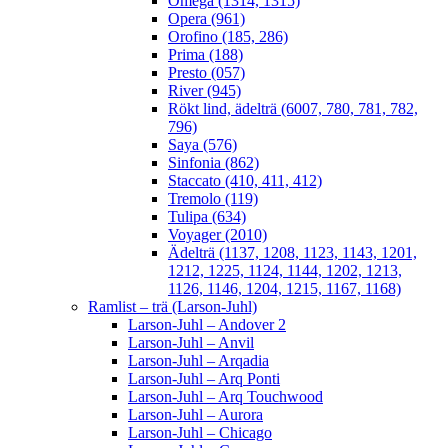
Omega (1314, 1315)
Opera (961)
Orofino (185, 286)
Prima (188)
Presto (057)
River (945)
Rökt lind, ädelträ (6007, 780, 781, 782,
796)
Saya (576)
Sinfonia (862)
Staccato (410, 411, 412)
Tremolo (119)
Tulipa (634)
Voyager (2010)
Ädelträ (1137, 1208, 1123, 1143, 1201,
1212, 1225, 1124, 1144, 1202, 1213,
1126, 1146, 1204, 1215, 1167, 1168)
Ramlist – trä (Larson-Juhl)
Larson-Juhl – Andover 2
Larson-Juhl – Anvil
Larson-Juhl – Arqadia
Larson-Juhl – Arq Ponti
Larson-Juhl – Arq Touchwood
Larson-Juhl – Aurora
Larson-Juhl – Chicago