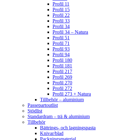
Profil 11
Profil 15
Profil 22
Profil 33
Profil 34
Profil 34 – Natura
Profil 51
Profil 71
Profil 93
Profil 94
Profil 180
Profil 181
Profil 217
Profil 269
Profil 270
Profil 272
Profil 273 + Natura
Tillbehör – aluminium
Passepartoutlist
Stödlist
Standardram – trä & aluminium
Tillbehör
Bättrings- och lagningspasta
Knivar/blad
Packningsmaterial