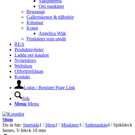
Vakumpress
Om maskiner
Begagnat
Galleriskenor & tillbehör
Kilramar
Konst
Angelica Wiik
Produkter som utgått
REA
Produktnyheter
Ladda ner katalog
Nyhetsbrev
Webshop
Offertförfrågan
Kontakt
Login / Register Page Link
Sök
Menu
Menu
Shop
Du är här:
Startsida
1
/
Shop
2
/
Maskiner
3
/
Spikmaskin
4
/
Spikbleck
Inmes, V-bleck 10 mm