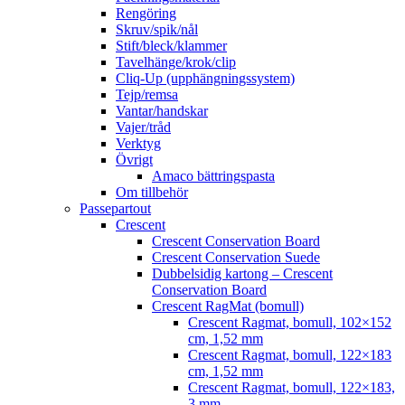
Rengöring
Skruv/spik/nål
Stift/bleck/klammer
Tavelhänge/krok/clip
Cliq-Up (upphängningssystem)
Tejp/remsa
Vantar/handskar
Vajer/tråd
Verktyg
Övrigt
Amaco bättringspasta
Om tillbehör
Passepartout
Crescent
Crescent Conservation Board
Crescent Conservation Suede
Dubbelsidig kartong – Crescent
Conservation Board
Crescent RagMat (bomull)
Crescent Ragmat, bomull, 102×152
cm, 1,52 mm
Crescent Ragmat, bomull, 122×183
cm, 1,52 mm
Crescent Ragmat, bomull, 122×183,
3 mm