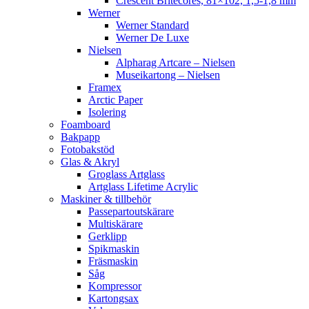
Crescent Britecores, 81×102, 1,5-1,8 mm
Werner
Werner Standard
Werner De Luxe
Nielsen
Alpharag Artcare – Nielsen
Museikartong – Nielsen
Framex
Arctic Paper
Isolering
Foamboard
Bakpapp
Fotobakstöd
Glas & Akryl
Groglass Artglass
Artglass Lifetime Acrylic
Maskiner & tillbehör
Passepartoutskärare
Multiskärare
Gerklipp
Spikmaskin
Fräsmaskin
Såg
Kompressor
Kartongsax