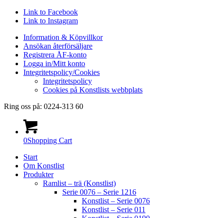
Link to Facebook
Link to Instagram
Information & Köpvillkor
Ansökan återförsäljare
Registrera ÅF-konto
Logga in/Mitt konto
Integritetspolicy/Cookies
Integritetspolicy
Cookies på Konstlists webbplats
Ring oss på: 0224-313 60
0
Shopping Cart
Start
Om Konstlist
Produkter
Ramlist – trä (Konstlist)
Serie 0076 – Serie 1216
Konstlist – Serie 0076
Konstlist – Serie 011