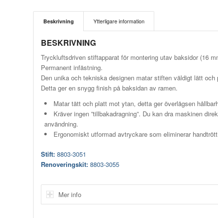
Beskrivning
Ytterligare information
BESKRIVNING
Tryckluftsdriven stiftapparat för montering utav baksidor (16 m
Permanent infästning.
Den unika och tekniska designen matar stiften väldigt lätt och 
Detta ger en snygg finish på baksidan av ramen.
Matar tätt och platt mot ytan, detta ger överlägsen hållbarh
Kräver ingen ”tillbakadragning”. Du kan dra maskinen direkt 
användning.
Ergonomiskt utformad avtryckare som eliminerar handtrött
Stift:
8803-3051
Renoveringskit:
8803-3055
Mer info