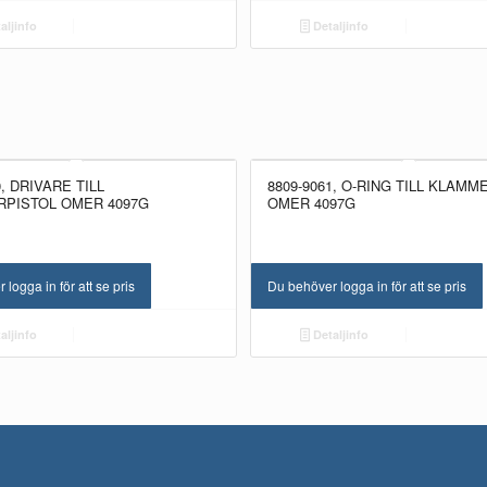
aljinfo
Detaljinfo
0, DRIVARE TILL
8809-9061, O-RING TILL KLAMM
PISTOL OMER 4097G
OMER 4097G
logga in för att se pris
Du behöver logga in för att se pris
aljinfo
Detaljinfo