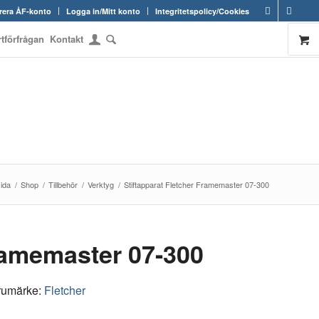
rera ÅF-konto
Logga in/Mitt konto
Integritetspolicy/Cookies
rtförfrågan
Kontakt
sida
/
Shop
/
Tillbehör
/
Verktyg
/
Stiftapparat Fletcher Framemaster 07-300
Framemaster 07-300
rumärke:
Fletcher