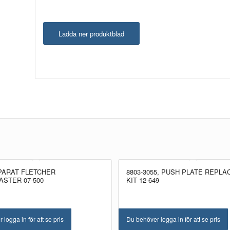
Ladda ner produktblad
PARAT FLETCHER
8803-3055, PUSH PLATE REPL
STER 07-500
KIT 12-649
logga in för att se pris
Du behöver logga in för att se pris