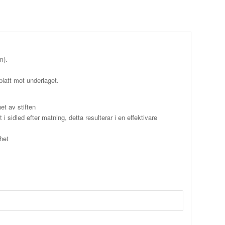
m).
platt mot underlaget.
et av stiften
i sidled efter matning, detta resulterar i en effektivare
het