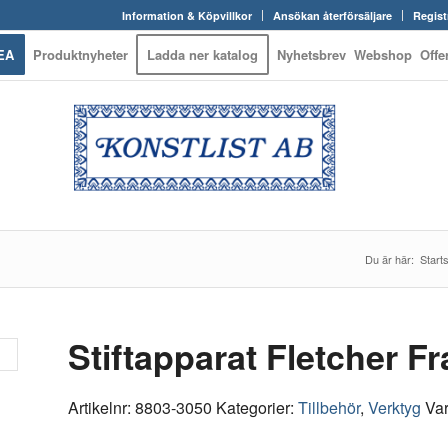
Information & Köpvillkor
Ansökan återförsäljare
Regist
EA
Produktnyheter
Ladda ner katalog
Nyhetsbrev
Webshop
Offe
Du är här:
Start
Stiftapparat Fletcher 
Artikelnr:
8803-3050
Kategorier:
Tillbehör
,
Verktyg
Va