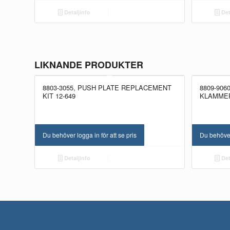
Detaljinfo
Det
LIKNANDE PRODUKTER
8803-3055, PUSH PLATE REPLACEMENT
8809-906
KIT 12-649
KLAMMER
Du behöver logga in för att se pris
Du behöver 
Detaljinfo
Det