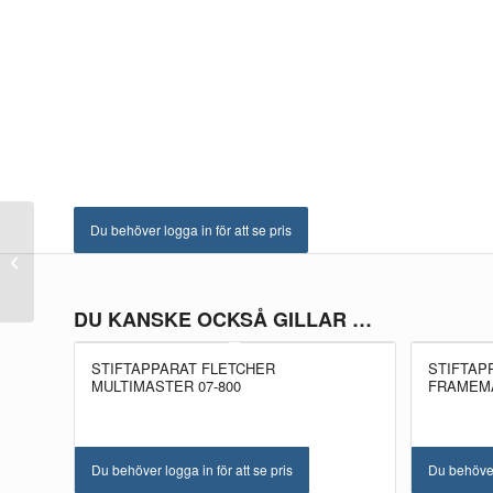
Du behöver logga in för att se pris
Stift Multimaster med
hål 08-975
DU KANSKE OCKSÅ GILLAR …
STIFTAPPARAT FLETCHER
STIFTAP
MULTIMASTER 07-800
FRAMEMA
Du behöver logga in för att se pris
Du behöver 