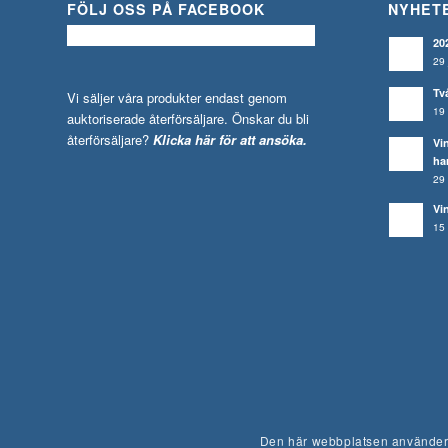
FÖLJ OSS PÅ FACEBOOK
NYHET
20
29 
Tv
Vi säljer våra produkter endast genom
19 
auktoriserade återförsäljare. Önskar du bli
återförsäljare?
Klicka här för att ansöka.
Vi
ha
29 
Vi
15 
Den här webbplatsen använder 