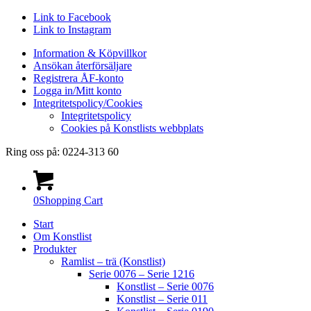
Link to Facebook
Link to Instagram
Information & Köpvillkor
Ansökan återförsäljare
Registrera ÅF-konto
Logga in/Mitt konto
Integritetspolicy/Cookies
Integritetspolicy
Cookies på Konstlists webbplats
Ring oss på: 0224-313 60
0
Shopping Cart
Start
Om Konstlist
Produkter
Ramlist – trä (Konstlist)
Serie 0076 – Serie 1216
Konstlist – Serie 0076
Konstlist – Serie 011