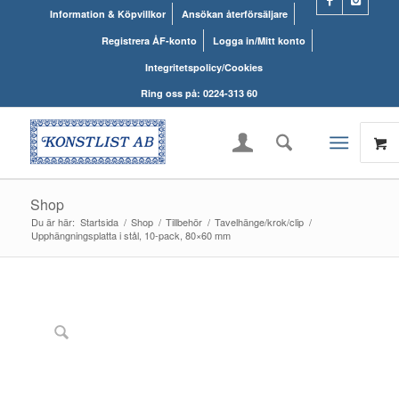
Information & Köpvillkor
Ansökan återförsäljare
Registrera ÅF-konto
Logga in/Mitt konto
Integritetspolicy/Cookies
Ring oss på: 0224-313 60
Shop
Du är här:
Startsida
/
Shop
/
Tillbehör
/
Tavelhänge/krok/clip
/
Upphängningsplatta i stål, 10-pack, 80×60 mm
UTGÅTT!