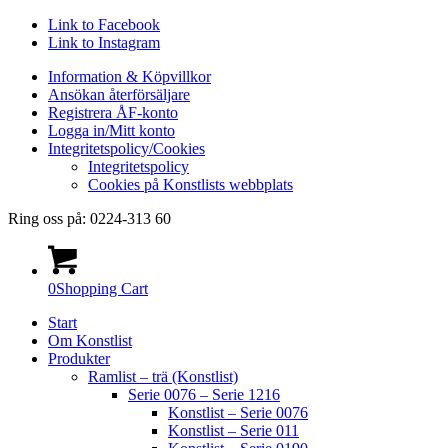
Link to Facebook
Link to Instagram
Information & Köpvillkor
Ansökan återförsäljare
Registrera ÅF-konto
Logga in/Mitt konto
Integritetspolicy/Cookies
Integritetspolicy
Cookies på Konstlists webbplats
Ring oss på: 0224-313 60
0
Shopping Cart
Start
Om Konstlist
Produkter
Ramlist – trä (Konstlist)
Serie 0076 – Serie 1216
Konstlist – Serie 0076
Konstlist – Serie 011