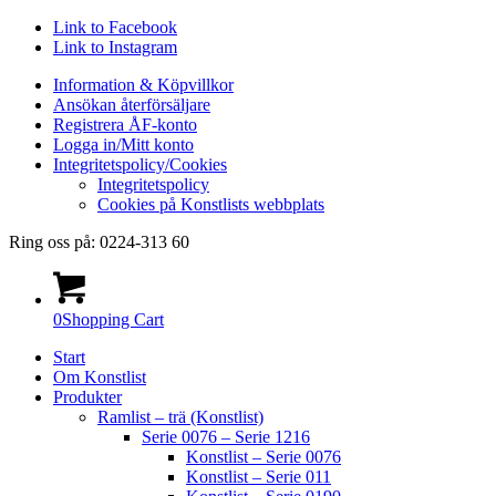
Link to Facebook
Link to Instagram
Information & Köpvillkor
Ansökan återförsäljare
Registrera ÅF-konto
Logga in/Mitt konto
Integritetspolicy/Cookies
Integritetspolicy
Cookies på Konstlists webbplats
Ring oss på: 0224-313 60
0
Shopping Cart
Start
Om Konstlist
Produkter
Ramlist – trä (Konstlist)
Serie 0076 – Serie 1216
Konstlist – Serie 0076
Konstlist – Serie 011