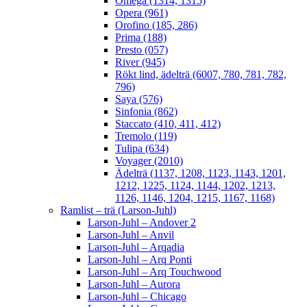
Omega (1314, 1315)
Opera (961)
Orofino (185, 286)
Prima (188)
Presto (057)
River (945)
Rökt lind, ädelträ (6007, 780, 781, 782,
796)
Saya (576)
Sinfonia (862)
Staccato (410, 411, 412)
Tremolo (119)
Tulipa (634)
Voyager (2010)
Ädelträ (1137, 1208, 1123, 1143, 1201,
1212, 1225, 1124, 1144, 1202, 1213,
1126, 1146, 1204, 1215, 1167, 1168)
Ramlist – trä (Larson-Juhl)
Larson-Juhl – Andover 2
Larson-Juhl – Anvil
Larson-Juhl – Arqadia
Larson-Juhl – Arq Ponti
Larson-Juhl – Arq Touchwood
Larson-Juhl – Aurora
Larson-Juhl – Chicago