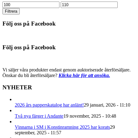
Min
Max
pris
pris
Filtrera
Följ oss på Facebook
Följ oss på Facebook
Vi säljer våra produkter endast genom auktoriserade återförsäljare.
Önskar du bli återförsäljare?
Klicka här för att ansöka.
NYHETER
2026 års papperskatalog har anlänt!
29 januari, 2026 - 11:10
Två nya färger i Andante
19 november, 2025 - 10:48
Vinnarna i SM i Konstinramning 2025 har korats
29
september, 2025 - 11:57