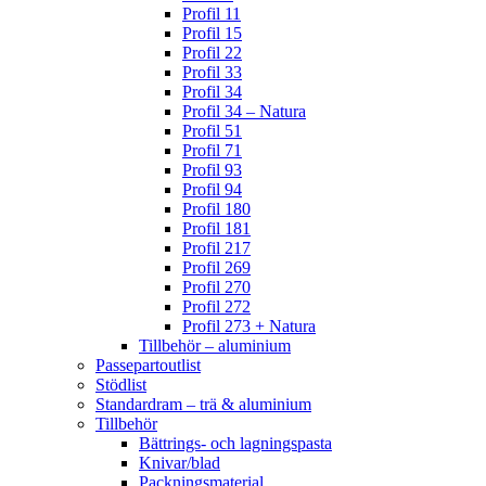
Profil 11
Profil 15
Profil 22
Profil 33
Profil 34
Profil 34 – Natura
Profil 51
Profil 71
Profil 93
Profil 94
Profil 180
Profil 181
Profil 217
Profil 269
Profil 270
Profil 272
Profil 273 + Natura
Tillbehör – aluminium
Passepartoutlist
Stödlist
Standardram – trä & aluminium
Tillbehör
Bättrings- och lagningspasta
Knivar/blad
Packningsmaterial