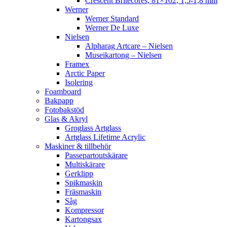
Crescent Britecores, 81×102, 1,5-1,8 mm
Werner
Werner Standard
Werner De Luxe
Nielsen
Alpharag Artcare – Nielsen
Museikartong – Nielsen
Framex
Arctic Paper
Isolering
Foamboard
Bakpapp
Fotobakstöd
Glas & Akryl
Groglass Artglass
Artglass Lifetime Acrylic
Maskiner & tillbehör
Passepartoutskärare
Multiskärare
Gerklipp
Spikmaskin
Fräsmaskin
Såg
Kompressor
Kartongsax