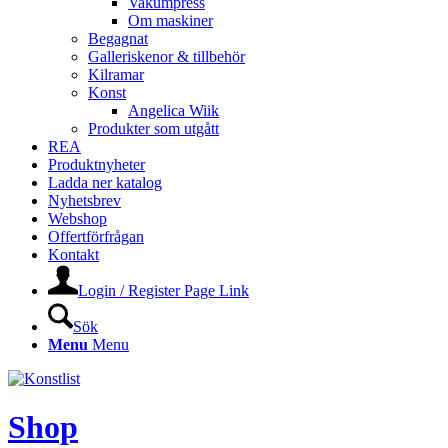
Vakumpress
Om maskiner
Begagnat
Galleriskenor & tillbehör
Kilramar
Konst
Angelica Wiik
Produkter som utgått
REA
Produktnyheter
Ladda ner katalog
Nyhetsbrev
Webshop
Offertförfrågan
Kontakt
Login / Register Page Link
Sök
Menu
Menu
Shop