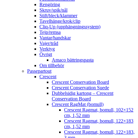
Rengöring
Skruv/spik/nål
Stift/bleck/klammer
Tavelhänge/krok/clip
Cliq-Up (upphängningssystem)
Tejp/remsa
Vantar/handskar
Vajer/tråd
Verktyg
Övrigt
Amaco bättringspasta
Om tillbehör
Passepartout
Crescent
Crescent Conservation Board
Crescent Conservation Suede
Dubbelsidig kartong – Crescent
Conservation Board
Crescent RagMat (bomull)
Crescent Ragmat, bomull, 102×152
cm, 1,52 mm
Crescent Ragmat, bomull, 122×183
cm, 1,52 mm
Crescent Ragmat, bomull, 122×183,
3 mm