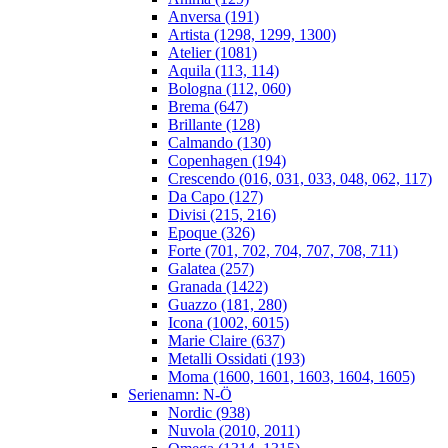
Anversa (191)
Artista (1298, 1299, 1300)
Atelier (1081)
Aquila (113, 114)
Bologna (112, 060)
Brema (647)
Brillante (128)
Calmando (130)
Copenhagen (194)
Crescendo (016, 031, 033, 048, 062, 117)
Da Capo (127)
Divisi (215, 216)
Epoque (326)
Forte (701, 702, 704, 707, 708, 711)
Galatea (257)
Granada (1422)
Guazzo (181, 280)
Icona (1002, 6015)
Marie Claire (637)
Metalli Ossidati (193)
Moma (1600, 1601, 1603, 1604, 1605)
Serienamn: N-Ö
Nordic (938)
Nuvola (2010, 2011)