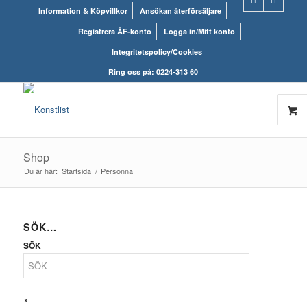
Information & Köpvillkor
Ansökan återförsäljare
Registrera ÅF-konto
Logga in/Mitt konto
Integritetspolicy/Cookies
Ring oss på: 0224-313 60
Shop
Du är här:
Startsida
/
Personna
SÖK…
SÖK
×