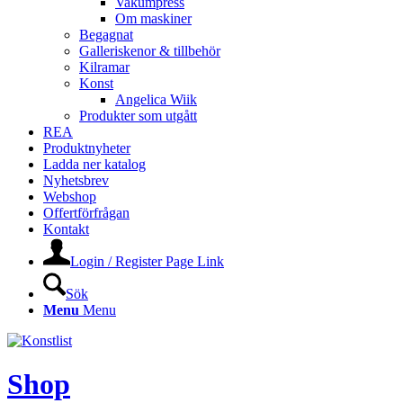
Vakumpress
Om maskiner
Begagnat
Galleriskenor & tillbehör
Kilramar
Konst
Angelica Wiik
Produkter som utgått
REA
Produktnyheter
Ladda ner katalog
Nyhetsbrev
Webshop
Offertförfrågan
Kontakt
Login / Register Page Link
Sök
Menu
Menu
Shop