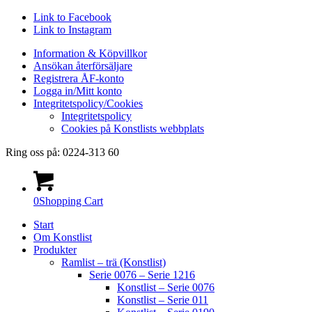
Link to Facebook
Link to Instagram
Information & Köpvillkor
Ansökan återförsäljare
Registrera ÅF-konto
Logga in/Mitt konto
Integritetspolicy/Cookies
Integritetspolicy
Cookies på Konstlists webbplats
Ring oss på: 0224-313 60
0
Shopping Cart
Start
Om Konstlist
Produkter
Ramlist – trä (Konstlist)
Serie 0076 – Serie 1216
Konstlist – Serie 0076
Konstlist – Serie 011