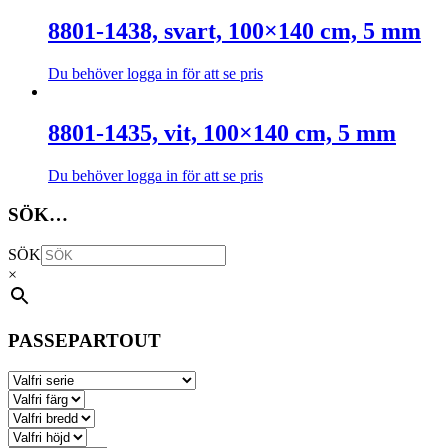
alternativen
här
kan
produkten
8801-1438, svart, 100×140 cm, 5 mm
väljas
har
på
flera
Du behöver logga in för att se pris
produktsidan
varianter.
Den
De
här
olika
produkten
8801-1435, vit, 100×140 cm, 5 mm
alternativen
har
kan
flera
väljas
Du behöver logga in för att se pris
varianter.
på
Den
De
produktsidan
här
SÖK…
olika
produkten
alternativen
har
kan
SÖK
flera
väljas
×
varianter.
på
De
produktsidan
olika
alternativen
PASSEPARTOUT
kan
väljas
på
produktsidan