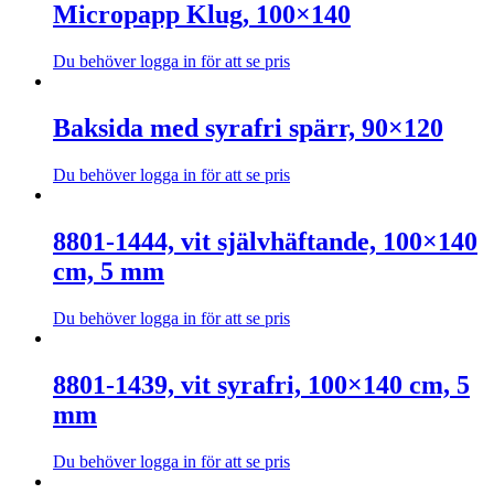
Micropapp Klug, 100×140
Du behöver logga in för att se pris
Den
här
produkten
Baksida med syrafri spärr, 90×120
har
flera
Du behöver logga in för att se pris
varianter.
Den
De
här
olika
produkten
8801-1444, vit självhäftande, 100×140
alternativen
har
kan
cm, 5 mm
flera
väljas
varianter.
på
De
Du behöver logga in för att se pris
produktsidan
olika
Den
alternativen
här
kan
produkten
8801-1439, vit syrafri, 100×140 cm, 5
väljas
har
mm
på
flera
produktsidan
varianter.
De
Du behöver logga in för att se pris
olika
Den