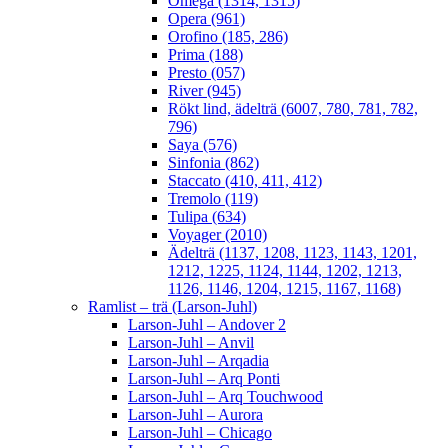
Omega (1314, 1315)
Opera (961)
Orofino (185, 286)
Prima (188)
Presto (057)
River (945)
Rökt lind, ädelträ (6007, 780, 781, 782,
796)
Saya (576)
Sinfonia (862)
Staccato (410, 411, 412)
Tremolo (119)
Tulipa (634)
Voyager (2010)
Ädelträ (1137, 1208, 1123, 1143, 1201,
1212, 1225, 1124, 1144, 1202, 1213,
1126, 1146, 1204, 1215, 1167, 1168)
Ramlist – trä (Larson-Juhl)
Larson-Juhl – Andover 2
Larson-Juhl – Anvil
Larson-Juhl – Arqadia
Larson-Juhl – Arq Ponti
Larson-Juhl – Arq Touchwood
Larson-Juhl – Aurora
Larson-Juhl – Chicago