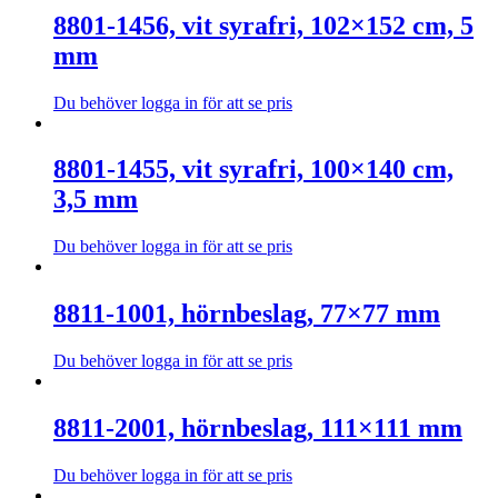
8801-1456, vit syrafri, 102×152 cm, 5
mm
Du behöver logga in för att se pris
Den
här
produkten
8801-1455, vit syrafri, 100×140 cm,
har
3,5 mm
flera
varianter.
De
Du behöver logga in för att se pris
olika
Den
alternativen
här
kan
produkten
8811-1001, hörnbeslag, 77×77 mm
väljas
har
på
flera
Du behöver logga in för att se pris
produktsidan
varianter.
Den
De
här
olika
produkten
8811-2001, hörnbeslag, 111×111 mm
alternativen
har
kan
flera
väljas
Du behöver logga in för att se pris
varianter.
på
Den