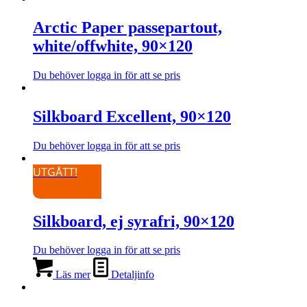
De
produktsidan
här
olika
produkten
Arctic Paper passepartout,
alternativen
har
kan
white/offwhite, 90×120
flera
väljas
varianter.
på
De
Du behöver logga in för att se pris
produktsidan
olika
Den
alternativen
här
kan
produkten
Silkboard Excellent, 90×120
väljas
har
på
flera
Du behöver logga in för att se pris
produktsidan
varianter.
Den
De
här
UTGÅTT!
olika
produkten
alternativen
har
kan
flera
väljas
Silkboard, ej syrafri, 90×120
varianter.
på
De
produktsidan
olika
Du behöver logga in för att se pris
alternativen
kan
Läs mer
Detaljinfo
väljas
på
produktsidan