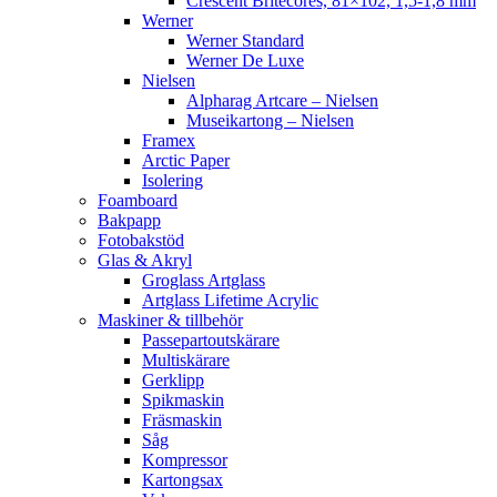
Crescent Britecores, 81×102, 1,5-1,8 mm
Werner
Werner Standard
Werner De Luxe
Nielsen
Alpharag Artcare – Nielsen
Museikartong – Nielsen
Framex
Arctic Paper
Isolering
Foamboard
Bakpapp
Fotobakstöd
Glas & Akryl
Groglass Artglass
Artglass Lifetime Acrylic
Maskiner & tillbehör
Passepartoutskärare
Multiskärare
Gerklipp
Spikmaskin
Fräsmaskin
Såg
Kompressor
Kartongsax