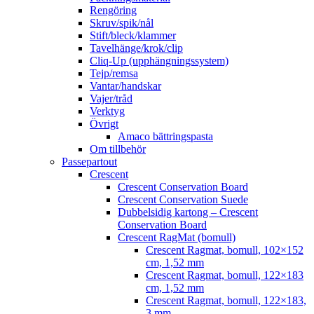
Rengöring
Skruv/spik/nål
Stift/bleck/klammer
Tavelhänge/krok/clip
Cliq-Up (upphängningssystem)
Tejp/remsa
Vantar/handskar
Vajer/tråd
Verktyg
Övrigt
Amaco bättringspasta
Om tillbehör
Passepartout
Crescent
Crescent Conservation Board
Crescent Conservation Suede
Dubbelsidig kartong – Crescent
Conservation Board
Crescent RagMat (bomull)
Crescent Ragmat, bomull, 102×152
cm, 1,52 mm
Crescent Ragmat, bomull, 122×183
cm, 1,52 mm
Crescent Ragmat, bomull, 122×183,
3 mm