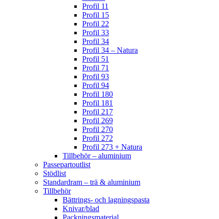
Profil 11
Profil 15
Profil 22
Profil 33
Profil 34
Profil 34 – Natura
Profil 51
Profil 71
Profil 93
Profil 94
Profil 180
Profil 181
Profil 217
Profil 269
Profil 270
Profil 272
Profil 273 + Natura
Tillbehör – aluminium
Passepartoutlist
Stödlist
Standardram – trä & aluminium
Tillbehör
Bättrings- och lagningspasta
Knivar/blad
Packningsmaterial