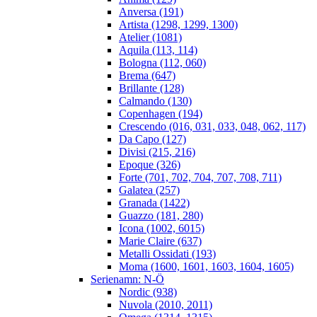
Anversa (191)
Artista (1298, 1299, 1300)
Atelier (1081)
Aquila (113, 114)
Bologna (112, 060)
Brema (647)
Brillante (128)
Calmando (130)
Copenhagen (194)
Crescendo (016, 031, 033, 048, 062, 117)
Da Capo (127)
Divisi (215, 216)
Epoque (326)
Forte (701, 702, 704, 707, 708, 711)
Galatea (257)
Granada (1422)
Guazzo (181, 280)
Icona (1002, 6015)
Marie Claire (637)
Metalli Ossidati (193)
Moma (1600, 1601, 1603, 1604, 1605)
Serienamn: N-Ö
Nordic (938)
Nuvola (2010, 2011)