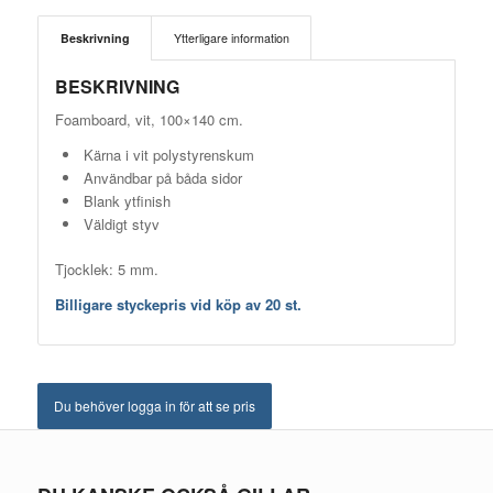
Beskrivning
Ytterligare information
BESKRIVNING
Foamboard, vit, 100×140 cm.
Kärna i vit polystyrenskum
Användbar på båda sidor
Blank ytfinish
Väldigt styv
Tjocklek: 5 mm.
Billigare styckepris vid köp av 20 st.
Du behöver logga in för att se pris