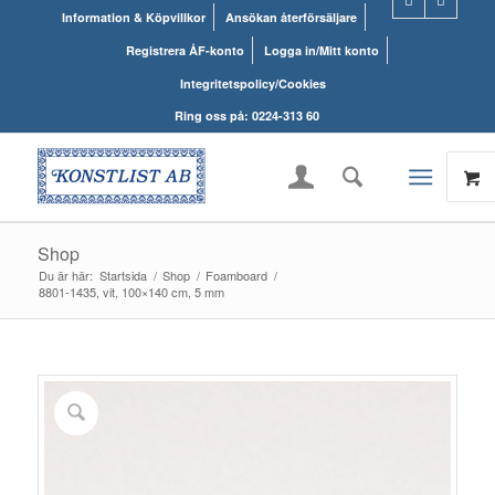
Information & Köpvillkor
Ansökan återförsäljare
Registrera ÅF-konto
Logga in/Mitt konto
Integritetspolicy/Cookies
Ring oss på: 0224-313 60
Shop
Du är här:
Startsida
/
Shop
/
Foamboard
/
8801-1435, vit, 100×140 cm, 5 mm