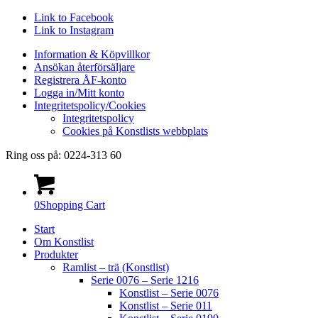
Link to Facebook
Link to Instagram
Information & Köpvillkor
Ansökan återförsäljare
Registrera ÅF-konto
Logga in/Mitt konto
Integritetspolicy/Cookies
Integritetspolicy
Cookies på Konstlists webbplats
Ring oss på: 0224-313 60
0
Shopping Cart
Start
Om Konstlist
Produkter
Ramlist – trä (Konstlist)
Serie 0076 – Serie 1216
Konstlist – Serie 0076
Konstlist – Serie 011