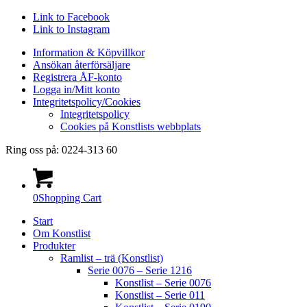
Link to Facebook
Link to Instagram
Information & Köpvillkor
Ansökan återförsäljare
Registrera ÅF-konto
Logga in/Mitt konto
Integritetspolicy/Cookies
Integritetspolicy
Cookies på Konstlists webbplats
Ring oss på: 0224-313 60
0
Shopping Cart
Start
Om Konstlist
Produkter
Ramlist – trä (Konstlist)
Serie 0076 – Serie 1216
Konstlist – Serie 0076
Konstlist – Serie 011