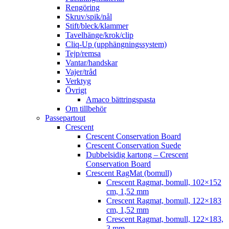
Rengöring
Skruv/spik/nål
Stift/bleck/klammer
Tavelhänge/krok/clip
Cliq-Up (upphängningssystem)
Tejp/remsa
Vantar/handskar
Vajer/tråd
Verktyg
Övrigt
Amaco bättringspasta
Om tillbehör
Passepartout
Crescent
Crescent Conservation Board
Crescent Conservation Suede
Dubbelsidig kartong – Crescent
Conservation Board
Crescent RagMat (bomull)
Crescent Ragmat, bomull, 102×152
cm, 1,52 mm
Crescent Ragmat, bomull, 122×183
cm, 1,52 mm
Crescent Ragmat, bomull, 122×183,
3 mm