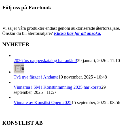
Följ oss på Facebook
Vi säljer våra produkter endast genom auktoriserade återförsäljare.
Önskar du bli återförsäljare?
Klicka här för att ansöka.
NYHETER
2026 års papperskatalog har anlänt!
29 januari, 2026 - 11:10
Två nya färger i Andante
19 november, 2025 - 10:48
Vinnarna i SM i Konstinramning 2025 har korats
29
september, 2025 - 11:57
Vinnare av Konstlist Open 2025
15 september, 2025 - 08:56
KONSTLIST AB