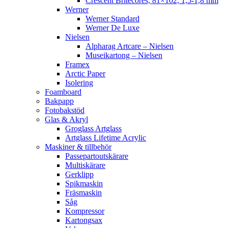
Crescent Britecores, 81×102, 1,5-1,8 mm
Werner
Werner Standard
Werner De Luxe
Nielsen
Alpharag Artcare – Nielsen
Museikartong – Nielsen
Framex
Arctic Paper
Isolering
Foamboard
Bakpapp
Fotobakstöd
Glas & Akryl
Groglass Artglass
Artglass Lifetime Acrylic
Maskiner & tillbehör
Passepartoutskärare
Multiskärare
Gerklipp
Spikmaskin
Fräsmaskin
Såg
Kompressor
Kartongsax