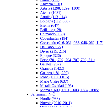
Anversa (191)
Artista (1298, 1299, 1300)
Atelier (1081)
Aquila (113, 114)
Bologna (112, 060)
Brema (647)
Brillante (128)
Calmando (130)
Copenhagen (194)
Crescendo (016, 031, 033, 048, 062, 117)
Da Capo (127)
Divisi (215, 216)
Epoque (326)
Forte (701, 702, 704, 707, 708, 711)
Galatea (257)
Granada (1422)
Guazzo (181, 280)
Icona (1002, 6015)
Marie Claire (637)
Metalli Ossidati (193)
Moma (1600, 1601, 1603, 1604, 1605)
Serienamn: N-Ö
Nordic (938)
Nuvola (2010, 2011)