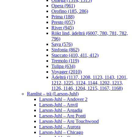
Omega (1314, 1315)
Opera (961)
Orofino (185, 286)
Prima (188)
Presto (057)
River (945)
Rökt lind, ädelträ (6007, 780, 781, 782,
796)
Saya (576)
Sinfonia (862)
Staccato (410, 411, 412)
Tremolo (119)
Tulipa (634)
Voyager (2010)
Ädelträ (1137, 1208, 1123, 1143, 1201,
1212, 1225, 1124, 1144, 1202, 1213,
1126, 1146, 1204, 1215, 1167, 1168)
Ramlist – trä (Larson-Juhl)
Larson-Juhl – Andover 2
Larson-Juhl – Anvil
Larson-Juhl – Arqadia
Larson-Juhl – Arq Ponti
Larson-Juhl – Arq Touchwood
Larson-Juhl – Aurora
Larson-Juhl – Chicago