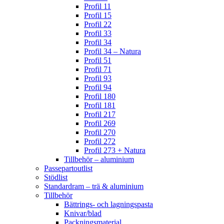
Profil 11
Profil 15
Profil 22
Profil 33
Profil 34
Profil 34 – Natura
Profil 51
Profil 71
Profil 93
Profil 94
Profil 180
Profil 181
Profil 217
Profil 269
Profil 270
Profil 272
Profil 273 + Natura
Tillbehör – aluminium
Passepartoutlist
Stödlist
Standardram – trä & aluminium
Tillbehör
Bättrings- och lagningspasta
Knivar/blad
Packningsmaterial