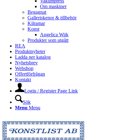
Vakumpress
Om maskiner
Begagnat
Galleriskenor & tillbehör
Kilramar
Konst
Angelica Wiik
Produkter som utgått
REA
Produktnyheter
Ladda ner katalog
Nyhetsbrev
Webshop
Offertförfrågan
Kontakt
Login / Register Page Link
Sök
Menu
Menu