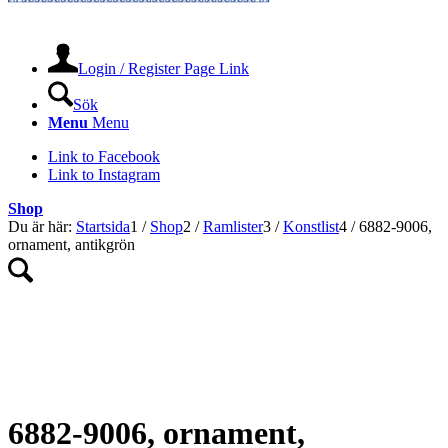
Login / Register Page Link
Sök
Menu
Menu
Link to Facebook
Link to Instagram
Shop
Du är här:
Startsida
1
/
Shop
2
/
Ramlister
3
/
Konstlist
4
/
6882-9006,
ornament, antikgrön
NYHET!
6882-9006, ornament,