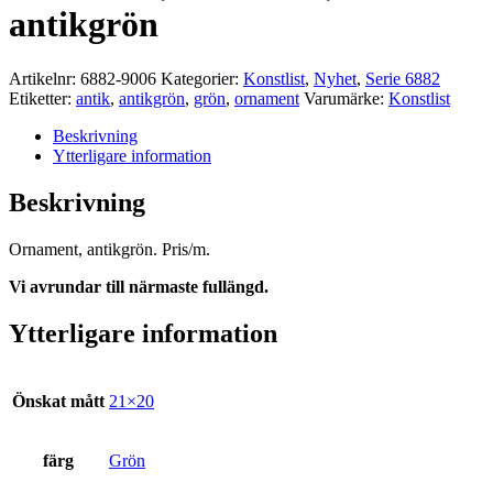
antikgrön
Artikelnr:
6882-9006
Kategorier:
Konstlist
,
Nyhet
,
Serie 6882
Etiketter:
antik
,
antikgrön
,
grön
,
ornament
Varumärke:
Konstlist
Beskrivning
Ytterligare information
Beskrivning
Ornament, antikgrön. Pris/m.
Vi avrundar till närmaste fullängd.
Ytterligare information
Önskat mått
21×20
färg
Grön