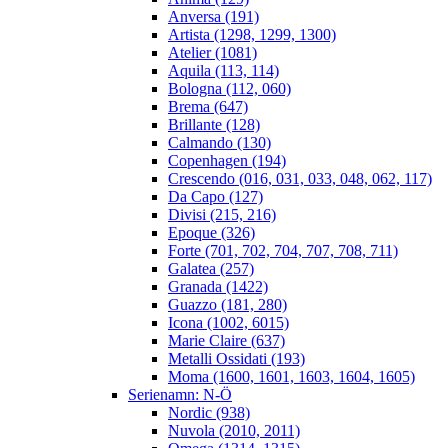
Anversa (191)
Artista (1298, 1299, 1300)
Atelier (1081)
Aquila (113, 114)
Bologna (112, 060)
Brema (647)
Brillante (128)
Calmando (130)
Copenhagen (194)
Crescendo (016, 031, 033, 048, 062, 117)
Da Capo (127)
Divisi (215, 216)
Epoque (326)
Forte (701, 702, 704, 707, 708, 711)
Galatea (257)
Granada (1422)
Guazzo (181, 280)
Icona (1002, 6015)
Marie Claire (637)
Metalli Ossidati (193)
Moma (1600, 1601, 1603, 1604, 1605)
Serienamn: N-Ö
Nordic (938)
Nuvola (2010, 2011)