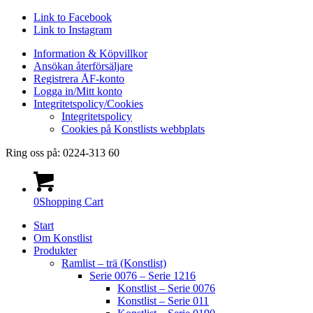
Link to Facebook
Link to Instagram
Information & Köpvillkor
Ansökan återförsäljare
Registrera ÅF-konto
Logga in/Mitt konto
Integritetspolicy/Cookies
Integritetspolicy
Cookies på Konstlists webbplats
Ring oss på: 0224-313 60
0
Shopping Cart
Start
Om Konstlist
Produkter
Ramlist – trä (Konstlist)
Serie 0076 – Serie 1216
Konstlist – Serie 0076
Konstlist – Serie 011