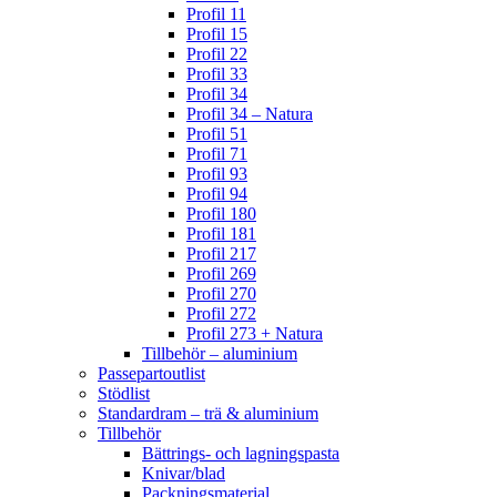
Profil 11
Profil 15
Profil 22
Profil 33
Profil 34
Profil 34 – Natura
Profil 51
Profil 71
Profil 93
Profil 94
Profil 180
Profil 181
Profil 217
Profil 269
Profil 270
Profil 272
Profil 273 + Natura
Tillbehör – aluminium
Passepartoutlist
Stödlist
Standardram – trä & aluminium
Tillbehör
Bättrings- och lagningspasta
Knivar/blad
Packningsmaterial