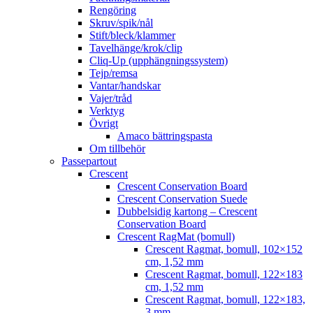
Rengöring
Skruv/spik/nål
Stift/bleck/klammer
Tavelhänge/krok/clip
Cliq-Up (upphängningssystem)
Tejp/remsa
Vantar/handskar
Vajer/tråd
Verktyg
Övrigt
Amaco bättringspasta
Om tillbehör
Passepartout
Crescent
Crescent Conservation Board
Crescent Conservation Suede
Dubbelsidig kartong – Crescent
Conservation Board
Crescent RagMat (bomull)
Crescent Ragmat, bomull, 102×152
cm, 1,52 mm
Crescent Ragmat, bomull, 122×183
cm, 1,52 mm
Crescent Ragmat, bomull, 122×183,
3 mm