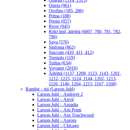
Omega (1314, 1315)
Opera (961)
Orofino (185, 286)
Prima (188)
Presto (057)
River (945)
Rökt lind, ädelträ (6007, 780, 781, 782,
796)
Saya (576)
Sinfonia (862)
Staccato (410, 411, 412)
Tremolo (119)
Tulipa (634)
Voyager (2010)
Ädelträ (1137, 1208, 1123, 1143, 1201,
1212, 1225, 1124, 1144, 1202, 1213,
1126, 1146, 1204, 1215, 1167, 1168)
Ramlist – trä (Larson-Juhl)
Larson-Juhl – Andover 2
Larson-Juhl – Anvil
Larson-Juhl – Arqadia
Larson-Juhl – Arq Ponti
Larson-Juhl – Arq Touchwood
Larson-Juhl – Aurora
Larson-Juhl – Chicago