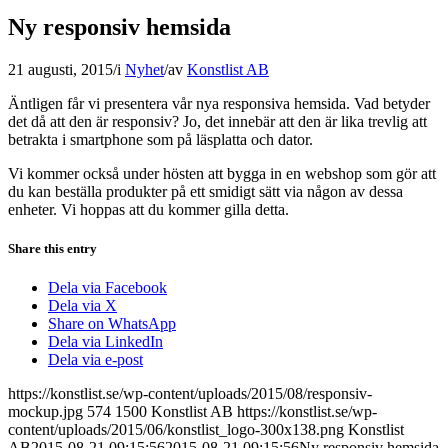
Ny responsiv hemsida
21 augusti, 2015
/
i
Nyhet
/
av
Konstlist AB
Äntligen får vi presentera vår nya responsiva hemsida. Vad betyder
det då att den är responsiv? Jo, det innebär att den är lika trevlig att
betrakta i smartphone som på läsplatta och dator.
Vi kommer också under hösten att bygga in en webshop som gör att
du kan beställa produkter på ett smidigt sätt via någon av dessa
enheter. Vi hoppas att du kommer gilla detta.
Share this entry
Dela via Facebook
Dela via X
Share on WhatsApp
Dela via LinkedIn
Dela via e-post
https://konstlist.se/wp-content/uploads/2015/08/responsiv-
mockup.jpg
574
1500
Konstlist AB
https://konstlist.se/wp-
content/uploads/2015/06/konstlist_logo-300x138.png
Konstlist
AB
2015-08-21 09:15:56
2015-08-21 09:15:56
Ny responsiv hemsida