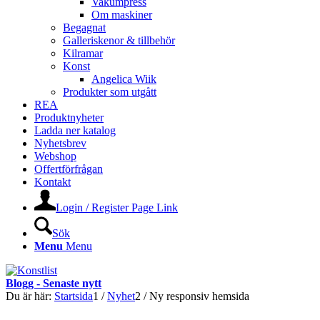
Vakumpress
Om maskiner
Begagnat
Galleriskenor & tillbehör
Kilramar
Konst
Angelica Wiik
Produkter som utgått
REA
Produktnyheter
Ladda ner katalog
Nyhetsbrev
Webshop
Offertförfrågan
Kontakt
Login / Register Page Link
Sök
Menu
Menu
Blogg - Senaste nytt
Du är här:
Startsida
1
/
Nyhet
2
/
Ny responsiv hemsida