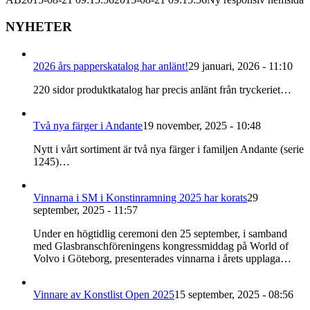
NYHETER
2026 års papperskatalog har anlänt!
29 januari, 2026 - 11:10
220 sidor produktkatalog har precis anlänt från tryckeriet…
Två nya färger i Andante
19 november, 2025 - 10:48
Nytt i vårt sortiment är två nya färger i familjen Andante (serie
1245)…
Vinnarna i SM i Konstinramning 2025 har korats
29
september, 2025 - 11:57
Under en högtidlig ceremoni den 25 september, i samband
med Glasbranschföreningens kongressmiddag på World of
Volvo i Göteborg, presenterades vinnarna i årets upplaga…
Vinnare av Konstlist Open 2025
15 september, 2025 - 08:56