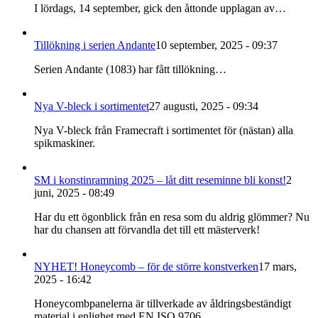
I lördags, 14 september, gick den åttonde upplagan av…
Tillökning i serien Andante
10 september, 2025 - 09:37
Serien Andante (1083) har fått tillökning…
Nya V-bleck i sortimentet
27 augusti, 2025 - 09:34
Nya V-bleck från Framecraft i sortimentet för (nästan) alla
spikmaskiner.
SM i konstinramning 2025 – låt ditt reseminne bli konst!
2
juni, 2025 - 08:49
Har du ett ögonblick från en resa som du aldrig glömmer? Nu
har du chansen att förvandla det till ett mästerverk!
NYHET! Honeycomb – för de större konstverken
17 mars,
2025 - 16:42
Honeycombpanelerna är tillverkade av åldringsbeständigt
material i enlighet med EN ISO 9706…