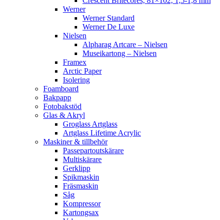
Crescent Britecores, 81×102, 1,5-1,8 mm
Werner
Werner Standard
Werner De Luxe
Nielsen
Alpharag Artcare – Nielsen
Museikartong – Nielsen
Framex
Arctic Paper
Isolering
Foamboard
Bakpapp
Fotobakstöd
Glas & Akryl
Groglass Artglass
Artglass Lifetime Acrylic
Maskiner & tillbehör
Passepartoutskärare
Multiskärare
Gerklipp
Spikmaskin
Fräsmaskin
Såg
Kompressor
Kartongsax