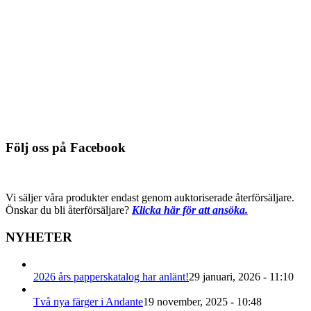
Detaljinfo
92004, skyddshörn av wellpapp
med Nielsen-logo, upp till 21 mm
Du behöver logga in för att se pris
Detaljinfo
Följ oss på Facebook
Vi säljer våra produkter endast genom auktoriserade återförsäljare.
Önskar du bli återförsäljare?
Klicka här för att ansöka.
NYHETER
2026 års papperskatalog har anlänt!
29 januari, 2026 - 11:10
Två nya färger i Andante
19 november, 2025 - 10:48