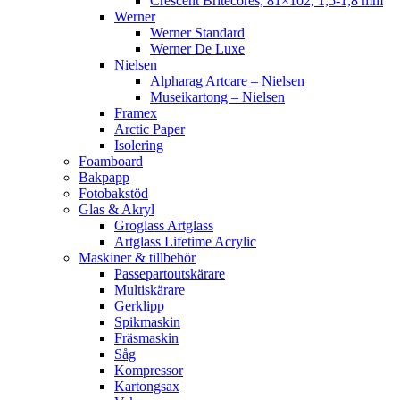
Crescent Britecores, 81×102, 1,5-1,8 mm
Werner
Werner Standard
Werner De Luxe
Nielsen
Alpharag Artcare – Nielsen
Museikartong – Nielsen
Framex
Arctic Paper
Isolering
Foamboard
Bakpapp
Fotobakstöd
Glas & Akryl
Groglass Artglass
Artglass Lifetime Acrylic
Maskiner & tillbehör
Passepartoutskärare
Multiskärare
Gerklipp
Spikmaskin
Fräsmaskin
Såg
Kompressor
Kartongsax