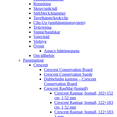
Rengöring
Skruv/spik/nål
Stift/bleck/klammer
Tavelhänge/krok/clip
Cliq-Up (upphängningssystem)
Tejp/remsa
Vantar/handskar
Vajer/tråd
Verktyg
Övrigt
Amaco bättringspasta
Om tillbehör
Passepartout
Crescent
Crescent Conservation Board
Crescent Conservation Suede
Dubbelsidig kartong – Crescent
Conservation Board
Crescent RagMat (bomull)
Crescent Ragmat, bomull, 102×152
cm, 1,52 mm
Crescent Ragmat, bomull, 122×183
cm, 1,52 mm
Crescent Ragmat, bomull, 122×183,
3 mm