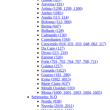
Anversa (191)
Artista (1298, 1299, 1300)
Atelier (1081)
Aquila (113, 114)
Bologna (112, 060)
Brema (647)
Brillante (128)
Calmando (130)
Copenhagen (194)
Crescendo (016, 031, 033, 048, 062, 117)
Da Capo (127)
Divisi (215, 216)
Epoque (326)
Forte (701, 702, 704, 707, 708, 711)
Galatea (257)
Granada (1422)
Guazzo (181, 280)
Icona (1002, 6015)
Marie Claire (637)
Metalli Ossidati (193)
Moma (1600, 1601, 1603, 1604, 1605)
Serienamn: N-Ö
Nordic (938)
Nuvola (2010, 2011)