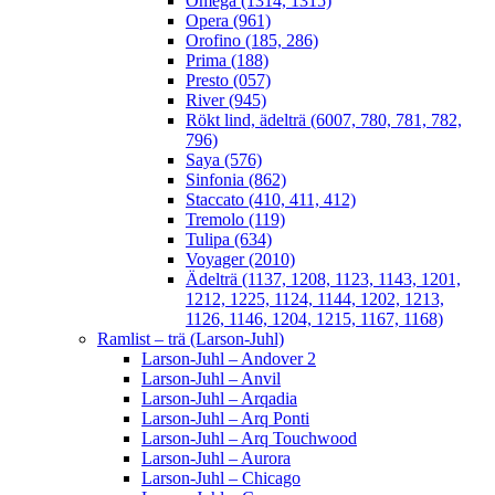
Omega (1314, 1315)
Opera (961)
Orofino (185, 286)
Prima (188)
Presto (057)
River (945)
Rökt lind, ädelträ (6007, 780, 781, 782,
796)
Saya (576)
Sinfonia (862)
Staccato (410, 411, 412)
Tremolo (119)
Tulipa (634)
Voyager (2010)
Ädelträ (1137, 1208, 1123, 1143, 1201,
1212, 1225, 1124, 1144, 1202, 1213,
1126, 1146, 1204, 1215, 1167, 1168)
Ramlist – trä (Larson-Juhl)
Larson-Juhl – Andover 2
Larson-Juhl – Anvil
Larson-Juhl – Arqadia
Larson-Juhl – Arq Ponti
Larson-Juhl – Arq Touchwood
Larson-Juhl – Aurora
Larson-Juhl – Chicago