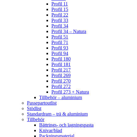
Profil 11
Profil 15
Profil 22
Profil 33
Profil 34
Profil 34 – Natura
Profil 51
Profil 71
Profil 93
Profil 94
Profil 180
Profil 181
Profil 217
Profil 269
Profil 270
Profil 272
Profil 273 + Natura
Tillbehör – aluminium
Passepartoutlist
Stödlist
Standardram – trä & aluminium
Tillbehör
Bättrings- och lagningspasta
Knivar/blad
Packningsmaterial