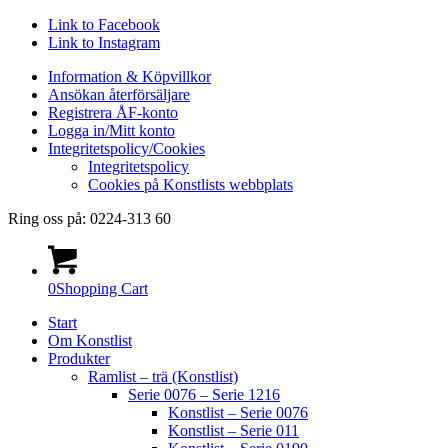
Link to Facebook
Link to Instagram
Information & Köpvillkor
Ansökan återförsäljare
Registrera ÅF-konto
Logga in/Mitt konto
Integritetspolicy/Cookies
Integritetspolicy
Cookies på Konstlists webbplats
Ring oss på: 0224-313 60
0
Shopping Cart
Start
Om Konstlist
Produkter
Ramlist – trä (Konstlist)
Serie 0076 – Serie 1216
Konstlist – Serie 0076
Konstlist – Serie 011