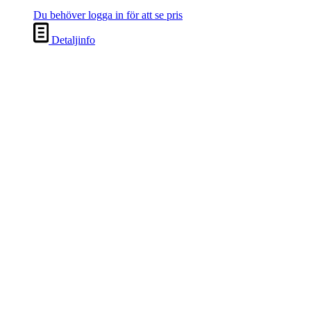
Du behöver logga in för att se pris
Detaljinfo
92006, skyddshörn av wellpapp
med Nielsen-logo, 22-27 mm
Du behöver logga in för att se pris
Detaljinfo
51005, monteringsset för profil 29,
225 och 278
Du behöver logga in för att se pris