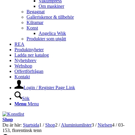
Vakumpress
Om maskiner
Begagnat
Galleriskenor & tillbehör
Kilramar
Konst
Angelica Wiik
Produkter som utgått
REA
Produktnyheter
Ladda ner katalog
Nyhetsbrev
Webshop
Offertförfrågan
Kontakt
Login / Register Page Link
Sök
Menu
Menu
Shop
Du är här:
Startsida
1
/
Shop
2
/
Aluminiumlister
3
/
Nielsen
4
/
03-
153, florentinsk tenn