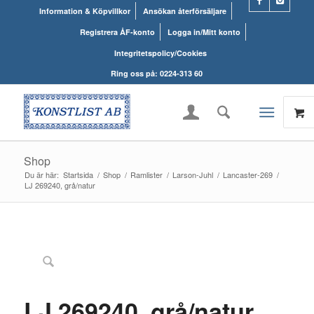
Information & Köpvillkor
Ansökan återförsäljare
Registrera ÅF-konto
Logga in/Mitt konto
Integritetspolicy/Cookies
Ring oss på: 0224-313 60
Shop
Du är här:
Startsida
/
Shop
/
Ramlister
/
Larson-Juhl
/
Lancaster-269
/
LJ 269240, grå/natur
LJ 269240, grå/natur