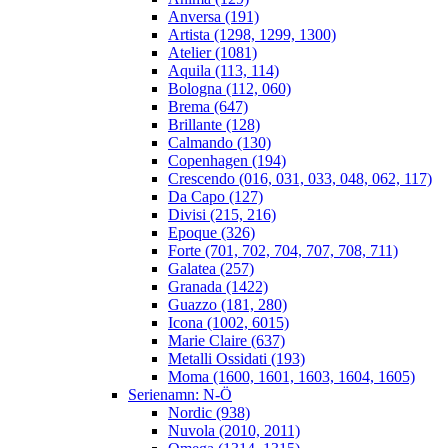
Anversa (191)
Artista (1298, 1299, 1300)
Atelier (1081)
Aquila (113, 114)
Bologna (112, 060)
Brema (647)
Brillante (128)
Calmando (130)
Copenhagen (194)
Crescendo (016, 031, 033, 048, 062, 117)
Da Capo (127)
Divisi (215, 216)
Epoque (326)
Forte (701, 702, 704, 707, 708, 711)
Galatea (257)
Granada (1422)
Guazzo (181, 280)
Icona (1002, 6015)
Marie Claire (637)
Metalli Ossidati (193)
Moma (1600, 1601, 1603, 1604, 1605)
Serienamn: N-Ö
Nordic (938)
Nuvola (2010, 2011)