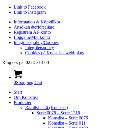
Link to Facebook
Link to Instagram
Information & Köpvillkor
Ansökan återförsäljare
Registrera ÅF-konto
Logga in/Mitt konto
Integritetspolicy/Cookies
Integritetspolicy
Cookies på Konstlists webbplats
Ring oss på: 0224-313 60
0
Shopping Cart
Start
Om Konstlist
Produkter
Ramlist – trä (Konstlist)
Serie 0076 – Serie 1216
Konstlist – Serie 0076
Konstlist – Serie 011