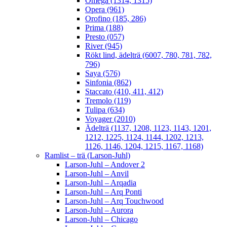
Omega (1314, 1315)
Opera (961)
Orofino (185, 286)
Prima (188)
Presto (057)
River (945)
Rökt lind, ädelträ (6007, 780, 781, 782,
796)
Saya (576)
Sinfonia (862)
Staccato (410, 411, 412)
Tremolo (119)
Tulipa (634)
Voyager (2010)
Ädelträ (1137, 1208, 1123, 1143, 1201,
1212, 1225, 1124, 1144, 1202, 1213,
1126, 1146, 1204, 1215, 1167, 1168)
Ramlist – trä (Larson-Juhl)
Larson-Juhl – Andover 2
Larson-Juhl – Anvil
Larson-Juhl – Arqadia
Larson-Juhl – Arq Ponti
Larson-Juhl – Arq Touchwood
Larson-Juhl – Aurora
Larson-Juhl – Chicago