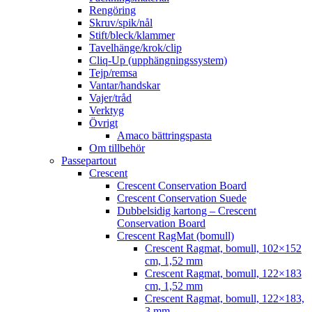
Rengöring
Skruv/spik/nål
Stift/bleck/klammer
Tavelhänge/krok/clip
Cliq-Up (upphängningssystem)
Tejp/remsa
Vantar/handskar
Vajer/tråd
Verktyg
Övrigt
Amaco bättringspasta
Om tillbehör
Passepartout
Crescent
Crescent Conservation Board
Crescent Conservation Suede
Dubbelsidig kartong – Crescent
Conservation Board
Crescent RagMat (bomull)
Crescent Ragmat, bomull, 102×152
cm, 1,52 mm
Crescent Ragmat, bomull, 122×183
cm, 1,52 mm
Crescent Ragmat, bomull, 122×183,
3 mm