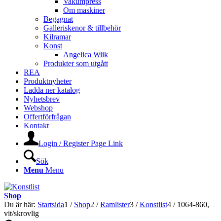
Vakumpress
Om maskiner
Begagnat
Galleriskenor & tillbehör
Kilramar
Konst
Angelica Wiik
Produkter som utgått
REA
Produktnyheter
Ladda ner katalog
Nyhetsbrev
Webshop
Offertförfrågan
Kontakt
Login / Register Page Link
Sök
Menu
Menu
Shop
Du är här:
Startsida
1
/
Shop
2
/
Ramlister
3
/
Konstlist
4
/
1064-860,
vit/skrovlig