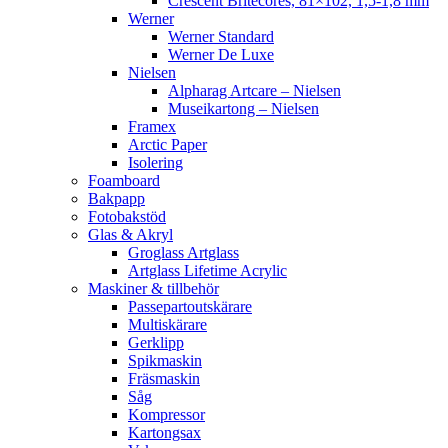
Crescent Britecores, 81×102, 1,5-1,8 mm
Werner
Werner Standard
Werner De Luxe
Nielsen
Alpharag Artcare – Nielsen
Museikartong – Nielsen
Framex
Arctic Paper
Isolering
Foamboard
Bakpapp
Fotobakstöd
Glas & Akryl
Groglass Artglass
Artglass Lifetime Acrylic
Maskiner & tillbehör
Passepartoutskärare
Multiskärare
Gerklipp
Spikmaskin
Fräsmaskin
Såg
Kompressor
Kartongsax