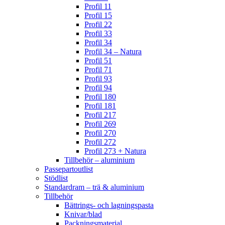
Profil 11
Profil 15
Profil 22
Profil 33
Profil 34
Profil 34 – Natura
Profil 51
Profil 71
Profil 93
Profil 94
Profil 180
Profil 181
Profil 217
Profil 269
Profil 270
Profil 272
Profil 273 + Natura
Tillbehör – aluminium
Passepartoutlist
Stödlist
Standardram – trä & aluminium
Tillbehör
Bättrings- och lagningspasta
Knivar/blad
Packningsmaterial