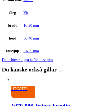
färg
Vit
bredd
16-20 mm
höjd
36-40 mm
falsdjup
31-35 mm
Du behöver logga in för att se pris
Du kanske också gillar …
UTGÅTT!
1070-986, beige/skrovlig