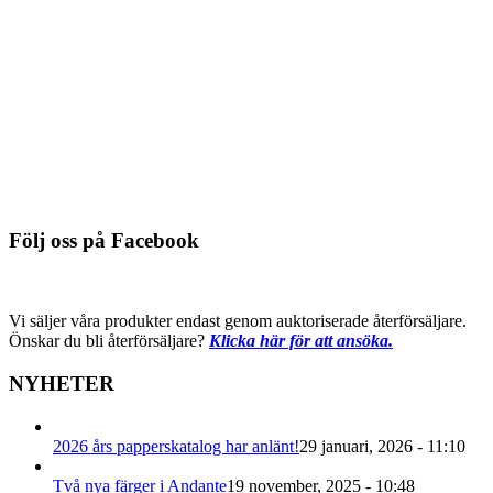
NYHET!
6882-9005, ornament, antikvit
Du behöver logga in för att se pris
Detaljinfo
Följ oss på Facebook
Vi säljer våra produkter endast genom auktoriserade återförsäljare.
Önskar du bli återförsäljare?
Klicka här för att ansöka.
NYHETER
2026 års papperskatalog har anlänt!
29 januari, 2026 - 11:10
Två nya färger i Andante
19 november, 2025 - 10:48