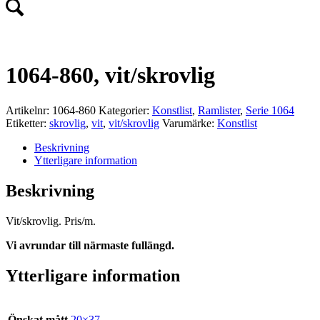
1064-860, vit/skrovlig
Artikelnr:
1064-860
Kategorier:
Konstlist
,
Ramlister
,
Serie 1064
Etiketter:
skrovlig
,
vit
,
vit/skrovlig
Varumärke:
Konstlist
Beskrivning
Ytterligare information
Beskrivning
Vit/skrovlig. Pris/m.
Vi avrundar till närmaste fullängd.
Ytterligare information
Önskat mått
20×37