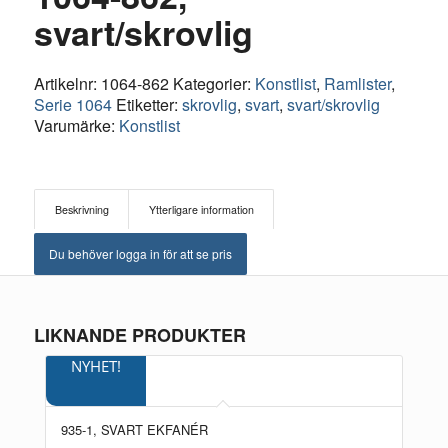
svart/skrovlig
Artikelnr:
1064-862
Kategorier:
Konstlist
,
Ramlister
,
Serie 1064
Etiketter:
skrovlig
,
svart
,
svart/skrovlig
Varumärke:
Konstlist
Beskrivning
Ytterligare information
Du behöver logga in för att se pris
LIKNANDE PRODUKTER
NYHET!
935-1, SVART EKFANÉR