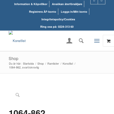
Information & Köpvillkor
Ansökan återförsäljare
Registrera ÅF-konto
Logga in/Mitt konto
Integritetspolicy/Cookies
Ring oss på: 0224-313 60
Shop
Du är här:
Startsida
/
Shop
/
Ramlister
/
Konstlist
/
1064-862, svart/skrovlig
1064-862,