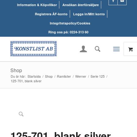
Information & Köpvillkor
Ansökan återförsäljare
Registrera ÅF-konto
Logga in/Mitt konto
Integritetspolicy/Cookies
Ring oss på: 0224-313 60
Shop
Du är här:
Startsida
/
Shop
/
Ramlister
/
Werner
/
Serie 125
/
125-701, blank silver
125-701, blank silver