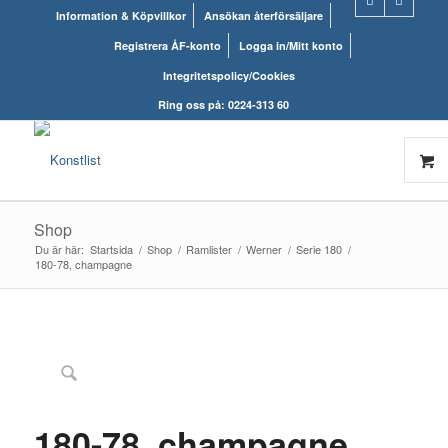
Information & Köpvillkor
Ansökan återförsäljare
Registrera ÅF-konto
Logga in/Mitt konto
Integritetspolicy/Cookies
Ring oss på: 0224-313 60
Shop
Du är här:
Startsida
/
Shop
/
Ramlister
/
Werner
/
Serie 180
/
180-78, champagne
UTGÅTT!
180-78, champagne