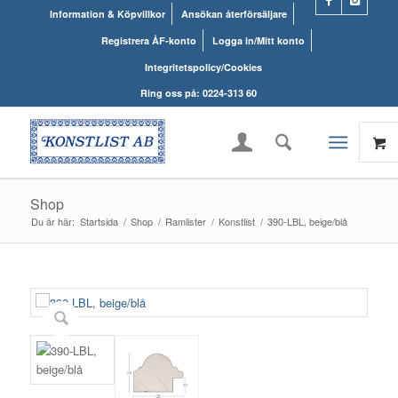
Information & Köpvillkor
Ansökan återförsäljare
Registrera ÅF-konto
Logga in/Mitt konto
Integritetspolicy/Cookies
Ring oss på: 0224-313 60
Shop
Du är här:
Startsida
/
Shop
/
Ramlister
/
Konstlist
/
390-LBL, beige/blå