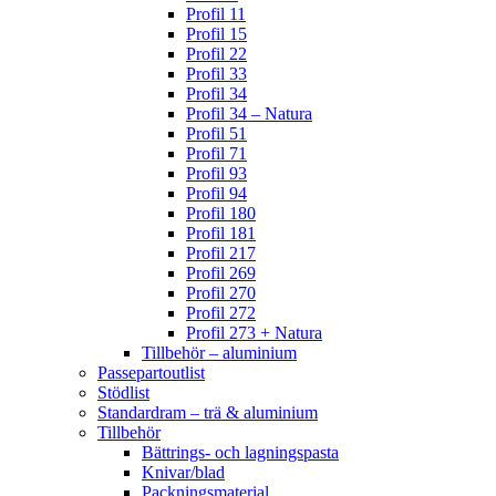
Profil 11
Profil 15
Profil 22
Profil 33
Profil 34
Profil 34 – Natura
Profil 51
Profil 71
Profil 93
Profil 94
Profil 180
Profil 181
Profil 217
Profil 269
Profil 270
Profil 272
Profil 273 + Natura
Tillbehör – aluminium
Passepartoutlist
Stödlist
Standardram – trä & aluminium
Tillbehör
Bättrings- och lagningspasta
Knivar/blad
Packningsmaterial