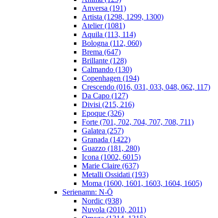
Anversa (191)
Artista (1298, 1299, 1300)
Atelier (1081)
Aquila (113, 114)
Bologna (112, 060)
Brema (647)
Brillante (128)
Calmando (130)
Copenhagen (194)
Crescendo (016, 031, 033, 048, 062, 117)
Da Capo (127)
Divisi (215, 216)
Epoque (326)
Forte (701, 702, 704, 707, 708, 711)
Galatea (257)
Granada (1422)
Guazzo (181, 280)
Icona (1002, 6015)
Marie Claire (637)
Metalli Ossidati (193)
Moma (1600, 1601, 1603, 1604, 1605)
Serienamn: N-Ö
Nordic (938)
Nuvola (2010, 2011)