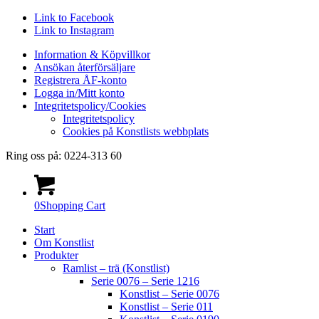
Link to Facebook
Link to Instagram
Information & Köpvillkor
Ansökan återförsäljare
Registrera ÅF-konto
Logga in/Mitt konto
Integritetspolicy/Cookies
Integritetspolicy
Cookies på Konstlists webbplats
Ring oss på: 0224-313 60
0
Shopping Cart
Start
Om Konstlist
Produkter
Ramlist – trä (Konstlist)
Serie 0076 – Serie 1216
Konstlist – Serie 0076
Konstlist – Serie 011