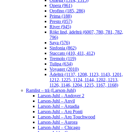
Omega (1314, 1315)
Opera (961)
Orofino (185, 286)
Prima (188)
Presto (057)
River (945)
Rökt lind, ädelträ (6007, 780, 781, 782,
796)
Saya (576)
Sinfonia (862)
Staccato (410, 411, 412)
Tremolo (119)
Tulipa (634)
Voyager (2010)
Ädelträ (1137, 1208, 1123, 1143, 1201,
1212, 1225, 1124, 1144, 1202, 1213,
1126, 1146, 1204, 1215, 1167, 1168)
Ramlist – trä (Larson-Juhl)
Larson-Juhl – Andover 2
Larson-Juhl – Anvil
Larson-Juhl – Arqadia
Larson-Juhl – Arq Ponti
Larson-Juhl – Arq Touchwood
Larson-Juhl – Aurora
Larson-Juhl – Chicago