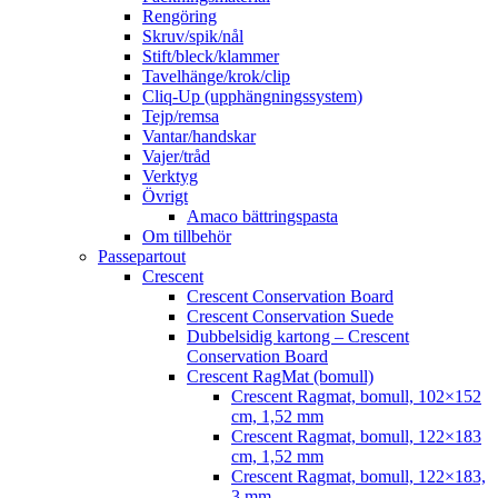
Rengöring
Skruv/spik/nål
Stift/bleck/klammer
Tavelhänge/krok/clip
Cliq-Up (upphängningssystem)
Tejp/remsa
Vantar/handskar
Vajer/tråd
Verktyg
Övrigt
Amaco bättringspasta
Om tillbehör
Passepartout
Crescent
Crescent Conservation Board
Crescent Conservation Suede
Dubbelsidig kartong – Crescent
Conservation Board
Crescent RagMat (bomull)
Crescent Ragmat, bomull, 102×152
cm, 1,52 mm
Crescent Ragmat, bomull, 122×183
cm, 1,52 mm
Crescent Ragmat, bomull, 122×183,
3 mm