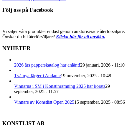
Följ oss på Facebook
Vi säljer våra produkter endast genom auktoriserade återförsäljare.
Önskar du bli återförsäljare?
Klicka här för att ansöka.
NYHETER
2026 års papperskatalog har anlänt!
29 januari, 2026 - 11:10
Två nya färger i Andante
19 november, 2025 - 10:48
Vinnarna i SM i Konstinramning 2025 har korats
29
september, 2025 - 11:57
Vinnare av Konstlist Open 2025
15 september, 2025 - 08:56
KONSTLIST AB