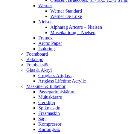
Crescent Britecores, 81×102, 1,5-1,8 mm
Werner
Werner Standard
Werner De Luxe
Nielsen
Alpharag Artcare – Nielsen
Museikartong – Nielsen
Framex
Arctic Paper
Isolering
Foamboard
Bakpapp
Fotobakstöd
Glas & Akryl
Groglass Artglass
Artglass Lifetime Acrylic
Maskiner & tillbehör
Passepartoutskärare
Multiskärare
Gerklipp
Spikmaskin
Fräsmaskin
Såg
Kompressor
Kartongsax