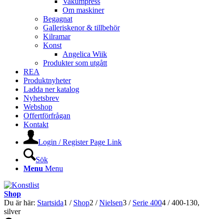
Vakumpress
Om maskiner
Begagnat
Galleriskenor & tillbehör
Kilramar
Konst
Angelica Wiik
Produkter som utgått
REA
Produktnyheter
Ladda ner katalog
Nyhetsbrev
Webshop
Offertförfrågan
Kontakt
Login / Register Page Link
Sök
Menu
Menu
Shop
Du är här:
Startsida
1
/
Shop
2
/
Nielsen
3
/
Serie 400
4
/
400-130,
silver