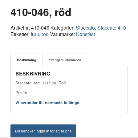
410-046, röd
Artikelnr:
410-046
Kategorier:
Staccato
,
Staccato 410
Etiketter:
furu
,
röd
Varumärke:
Konstlist
Beskrivning
Ytterligare information
BESKRIVNING
Staccato, ramlist i furu. Röd.
Pris/m.
Vi avrundar till närmaste fullängd.
Du behöver logga in för att se pris