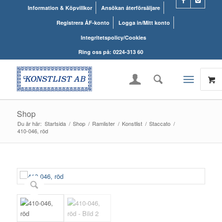
Information & Köpvillkor
Ansökan återförsäljare
Registrera ÅF-konto
Logga in/Mitt konto
Integritetspolicy/Cookies
Ring oss på: 0224-313 60
Shop
Du är här:
Startsida
/
Shop
/
Ramlister
/
Konstlist
/
Staccato
/
410-046, röd