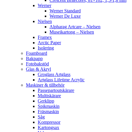
Crescent Britecores, 81×102, 1,5-1,8 mm
Werner
Werner Standard
Werner De Luxe
Nielsen
Alpharag Artcare – Nielsen
Museikartong – Nielsen
Framex
Arctic Paper
Isolering
Foamboard
Bakpapp
Fotobakstöd
Glas & Akryl
Groglass Artglass
Artglass Lifetime Acrylic
Maskiner & tillbehör
Passepartoutskärare
Multiskärare
Gerklipp
Spikmaskin
Fräsmaskin
Såg
Kompressor
Kartongsax