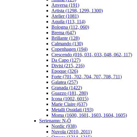
Anversa (191)
Artista (1298, 1299, 1300)
Atelier (1081)
Aquila (113, 114)
Bologna (112, 060)
Brema (647)
Brillante (128)
Calmando (130)
Copenhagen (194)
Crescendo (016, 031, 033, 048, 062, 117)
Da Capo (127)
Divisi (215, 216)
Epoque (326)
Forte (701, 702, 704, 707, 708, 711)
Galatea (257)
Granada (1422)
Guazzo (181, 280)
Icona (1002, 6015)
Marie Claire (637)
Metalli Ossidati (193)
Moma (1600, 1601, 1603, 1604, 1605)
Serienamn: N-Ö
Nordic (938)
Nuvola (2010, 2011)