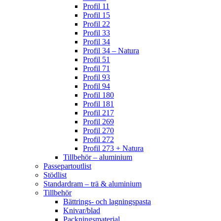
Profil 11
Profil 15
Profil 22
Profil 33
Profil 34
Profil 34 – Natura
Profil 51
Profil 71
Profil 93
Profil 94
Profil 180
Profil 181
Profil 217
Profil 269
Profil 270
Profil 272
Profil 273 + Natura
Tillbehör – aluminium
Passepartoutlist
Stödlist
Standardram – trä & aluminium
Tillbehör
Bättrings- och lagningspasta
Knivar/blad
Packningsmaterial