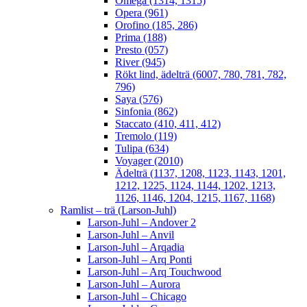
Omega (1314, 1315)
Opera (961)
Orofino (185, 286)
Prima (188)
Presto (057)
River (945)
Rökt lind, ädelträ (6007, 780, 781, 782,
796)
Saya (576)
Sinfonia (862)
Staccato (410, 411, 412)
Tremolo (119)
Tulipa (634)
Voyager (2010)
Ädelträ (1137, 1208, 1123, 1143, 1201,
1212, 1225, 1124, 1144, 1202, 1213,
1126, 1146, 1204, 1215, 1167, 1168)
Ramlist – trä (Larson-Juhl)
Larson-Juhl – Andover 2
Larson-Juhl – Anvil
Larson-Juhl – Arqadia
Larson-Juhl – Arq Ponti
Larson-Juhl – Arq Touchwood
Larson-Juhl – Aurora
Larson-Juhl – Chicago