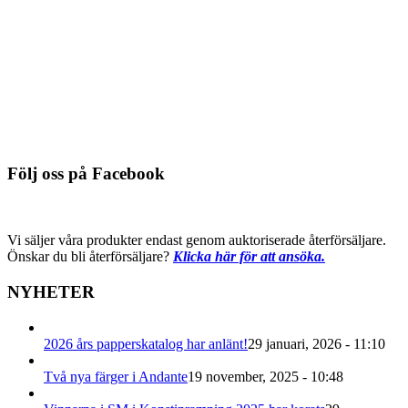
Detaljinfo
938-567, beige fanér
Du behöver logga in för att se pris
Detaljinfo
Följ oss på Facebook
Vi säljer våra produkter endast genom auktoriserade återförsäljare.
Önskar du bli återförsäljare?
Klicka här för att ansöka.
NYHETER
2026 års papperskatalog har anlänt!
29 januari, 2026 - 11:10
Två nya färger i Andante
19 november, 2025 - 10:48