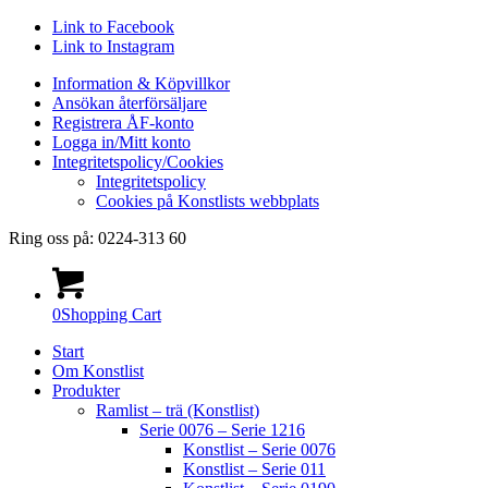
Link to Facebook
Link to Instagram
Information & Köpvillkor
Ansökan återförsäljare
Registrera ÅF-konto
Logga in/Mitt konto
Integritetspolicy/Cookies
Integritetspolicy
Cookies på Konstlists webbplats
Ring oss på: 0224-313 60
0
Shopping Cart
Start
Om Konstlist
Produkter
Ramlist – trä (Konstlist)
Serie 0076 – Serie 1216
Konstlist – Serie 0076
Konstlist – Serie 011