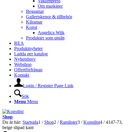
Vakumpress
Om maskiner
Begagnat
Galleriskenor & tillbehör
Kilramar
Konst
Angelica Wiik
Produkter som utgått
REA
Produktnyheter
Ladda ner katalog
Nyhetsbrev
Webshop
Offertförfrågan
Kontakt
Login / Register Page Link
Sök
Menu
Menu
Shop
Du är här:
Startsida
1
/
Shop
2
/
Ramlister
3
/
Konstlist
4
/
4147-73,
beige slipad kant