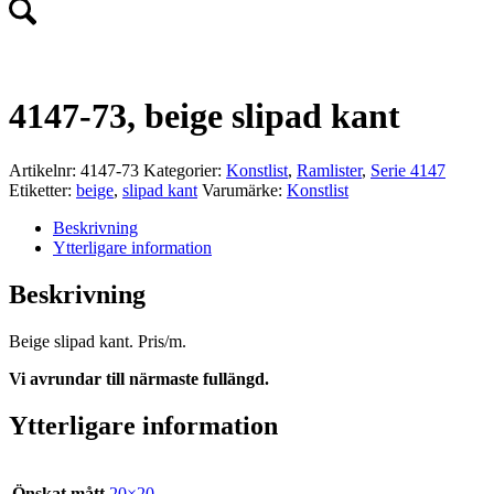
4147-73, beige slipad kant
Artikelnr:
4147-73
Kategorier:
Konstlist
,
Ramlister
,
Serie 4147
Etiketter:
beige
,
slipad kant
Varumärke:
Konstlist
Beskrivning
Ytterligare information
Beskrivning
Beige slipad kant. Pris/m.
Vi avrundar till närmaste fullängd.
Ytterligare information
Önskat mått
20×20