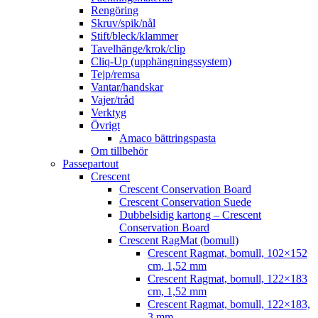
Rengöring
Skruv/spik/nål
Stift/bleck/klammer
Tavelhänge/krok/clip
Cliq-Up (upphängningssystem)
Tejp/remsa
Vantar/handskar
Vajer/tråd
Verktyg
Övrigt
Amaco bättringspasta
Om tillbehör
Passepartout
Crescent
Crescent Conservation Board
Crescent Conservation Suede
Dubbelsidig kartong – Crescent
Conservation Board
Crescent RagMat (bomull)
Crescent Ragmat, bomull, 102×152
cm, 1,52 mm
Crescent Ragmat, bomull, 122×183
cm, 1,52 mm
Crescent Ragmat, bomull, 122×183,
3 mm