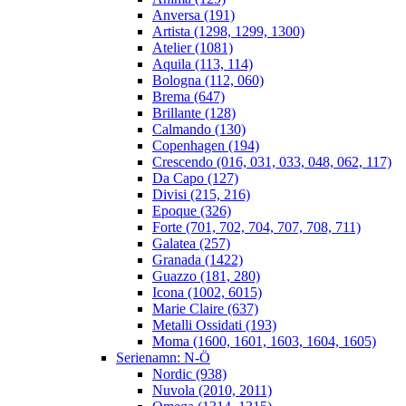
Anversa (191)
Artista (1298, 1299, 1300)
Atelier (1081)
Aquila (113, 114)
Bologna (112, 060)
Brema (647)
Brillante (128)
Calmando (130)
Copenhagen (194)
Crescendo (016, 031, 033, 048, 062, 117)
Da Capo (127)
Divisi (215, 216)
Epoque (326)
Forte (701, 702, 704, 707, 708, 711)
Galatea (257)
Granada (1422)
Guazzo (181, 280)
Icona (1002, 6015)
Marie Claire (637)
Metalli Ossidati (193)
Moma (1600, 1601, 1603, 1604, 1605)
Serienamn: N-Ö
Nordic (938)
Nuvola (2010, 2011)