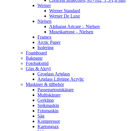
Crescent Britecores, 81×102, 1,5-1,8 mm
Werner
Werner Standard
Werner De Luxe
Nielsen
Alpharag Artcare – Nielsen
Museikartong – Nielsen
Framex
Arctic Paper
Isolering
Foamboard
Bakpapp
Fotobakstöd
Glas & Akryl
Groglass Artglass
Artglass Lifetime Acrylic
Maskiner & tillbehör
Passepartoutskärare
Multiskärare
Gerklipp
Spikmaskin
Fräsmaskin
Såg
Kompressor
Kartongsax