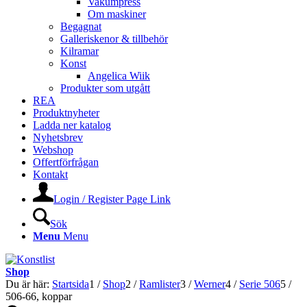
Vakumpress
Om maskiner
Begagnat
Galleriskenor & tillbehör
Kilramar
Konst
Angelica Wiik
Produkter som utgått
REA
Produktnyheter
Ladda ner katalog
Nyhetsbrev
Webshop
Offertförfrågan
Kontakt
Login / Register Page Link
Sök
Menu
Menu
Shop
Du är här:
Startsida
1
/
Shop
2
/
Ramlister
3
/
Werner
4
/
Serie 506
5
/
506-66, koppar