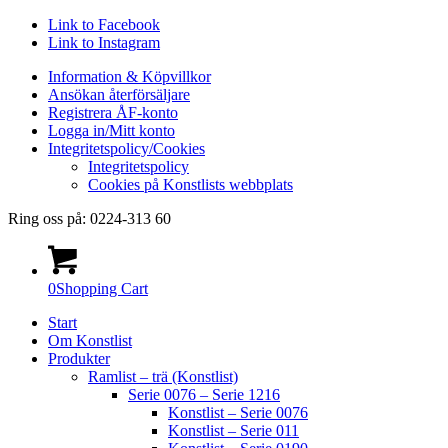
Link to Facebook
Link to Instagram
Information & Köpvillkor
Ansökan återförsäljare
Registrera ÅF-konto
Logga in/Mitt konto
Integritetspolicy/Cookies
Integritetspolicy
Cookies på Konstlists webbplats
Ring oss på: 0224-313 60
0
Shopping Cart
Start
Om Konstlist
Produkter
Ramlist – trä (Konstlist)
Serie 0076 – Serie 1216
Konstlist – Serie 0076
Konstlist – Serie 011