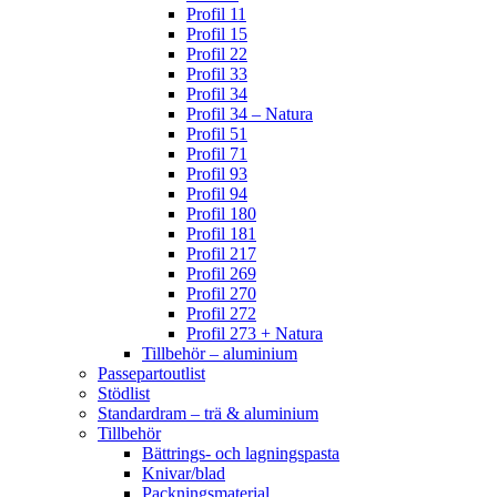
Profil 11
Profil 15
Profil 22
Profil 33
Profil 34
Profil 34 – Natura
Profil 51
Profil 71
Profil 93
Profil 94
Profil 180
Profil 181
Profil 217
Profil 269
Profil 270
Profil 272
Profil 273 + Natura
Tillbehör – aluminium
Passepartoutlist
Stödlist
Standardram – trä & aluminium
Tillbehör
Bättrings- och lagningspasta
Knivar/blad
Packningsmaterial