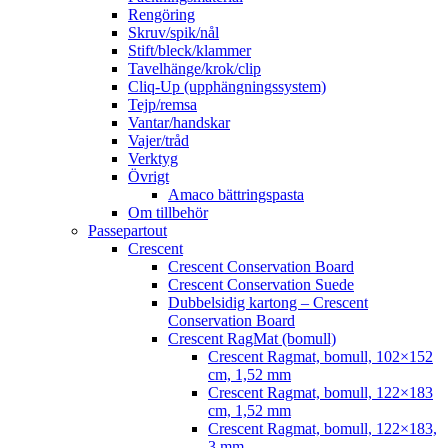
Rengöring
Skruv/spik/nål
Stift/bleck/klammer
Tavelhänge/krok/clip
Cliq-Up (upphängningssystem)
Tejp/remsa
Vantar/handskar
Vajer/tråd
Verktyg
Övrigt
Amaco bättringspasta
Om tillbehör
Passepartout
Crescent
Crescent Conservation Board
Crescent Conservation Suede
Dubbelsidig kartong – Crescent
Conservation Board
Crescent RagMat (bomull)
Crescent Ragmat, bomull, 102×152
cm, 1,52 mm
Crescent Ragmat, bomull, 122×183
cm, 1,52 mm
Crescent Ragmat, bomull, 122×183,
3 mm