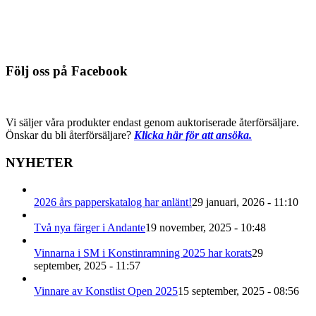
Du behöver logga in för att se pris
Detaljinfo
Följ oss på Facebook
Vi säljer våra produkter endast genom auktoriserade återförsäljare.
Önskar du bli återförsäljare?
Klicka här för att ansöka.
NYHETER
2026 års papperskatalog har anlänt!
29 januari, 2026 - 11:10
Två nya färger i Andante
19 november, 2025 - 10:48
Vinnarna i SM i Konstinramning 2025 har korats
29
september, 2025 - 11:57
Vinnare av Konstlist Open 2025
15 september, 2025 - 08:56