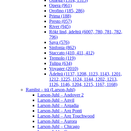
Omega (1314, 1315)
Opera (961)
Orofino (185, 286)
Prima (188)
Presto (057)
River (945)
Rökt lind, ädelträ (6007, 780, 781, 782,
796)
Saya (576)
Sinfonia (862)
Staccato (410, 411, 412)
Tremolo (119)
Tulipa (634)
Voyager (2010)
Ädelträ (1137, 1208, 1123, 1143, 1201,
1212, 1225, 1124, 1144, 1202, 1213,
1126, 1146, 1204, 1215, 1167, 1168)
Ramlist – trä (Larson-Juhl)
Larson-Juhl – Andover 2
Larson-Juhl – Anvil
Larson-Juhl – Arqadia
Larson-Juhl – Arq Ponti
Larson-Juhl – Arq Touchwood
Larson-Juhl – Aurora
Larson-Juhl – Chicago